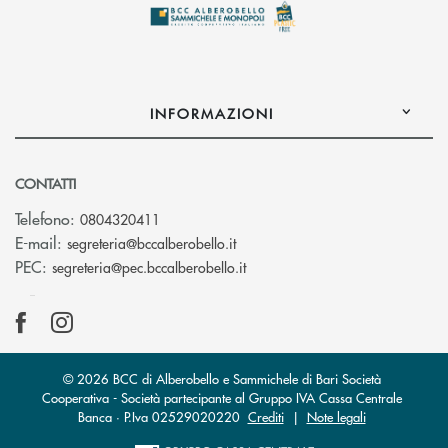
INFORMAZIONI
CONTATTI
Telefono:
0804320411
(si apre l’app di posta elettroni
E-mail:
segreteria@bccalberobello.it
(si apre l’app di posta elettro
PEC:
segreteria@pec.bccalberobello.it
© 2026 BCC di Alberobello e Sammichele di Bari Società
Cooperativa - Società partecipante al Gruppo IVA Cassa Centrale
Banca · P.Iva 02529020220
Crediti
|
Note legali