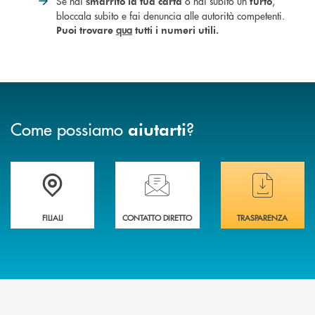
Se hai
o hai subito un
,
smarrito la tua carta
furto
bloccala subito e fai denuncia alle autorità competenti.
qua
Puoi trovare
tutti i numeri utili.
Come possiamo
?
aiutarti
Trova la filiale più vicina a te
Hai bisogno di assistenza immediata ?
Hai bisogno di alcuni
FILIALI
CONTATTO DIRETTO
TRASPARENZA