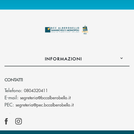
INFORMAZIONI
CONTATTI
Telefono:
0804320411
(si apre l’app di posta elettroni
E-mail:
segreteria@bccalberobello.it
(si apre l’app di posta elettro
PEC:
segreteria@pec.bccalberobello.it