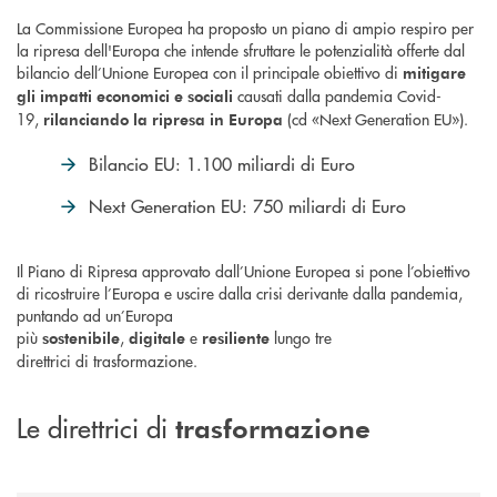
La Commissione Europea ha proposto un piano di ampio respiro per
la ripresa dell'Europa che intende sfruttare le potenzialità offerte dal
bilancio dell’Unione Europea con il principale obiettivo di
mitigare
causati dalla pandemia Covid-
gli impatti economici e sociali
19,
(cd «Next Generation EU»).
rilanciando la ripresa in Europa
Bilancio EU: 1.100 miliardi di Euro
Next Generation EU: 750 miliardi di Euro
Il Piano di Ripresa approvato dall’Unione Europea si pone l’obiettivo
di ricostruire l’Europa e uscire dalla crisi derivante dalla pandemia,
puntando ad un’Europa
più
,
e
lungo tre
sostenibile
digitale
resiliente
direttrici di trasformazione.
Le direttrici di
trasformazione