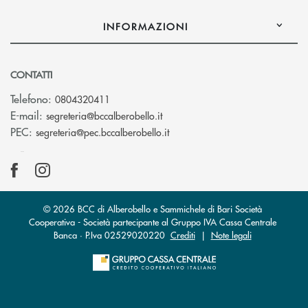
INFORMAZIONI
CONTATTI
Telefono:
0804320411
(si apre l’app di posta elettroni
E-mail:
segreteria@bccalberobello.it
(si apre l’app di posta elettro
PEC:
segreteria@pec.bccalberobello.it
© 2026 BCC di Alberobello e Sammichele di Bari Società
Cooperativa - Società partecipante al Gruppo IVA Cassa Centrale
Banca · P.Iva 02529020220
Crediti
|
Note legali