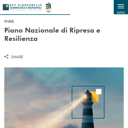
Salta al contenuto principale
MENU
PNRR
Piano Nazionale di Ripresa e
Resilienza
SHARE