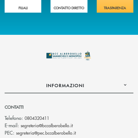
FILIALI
CONTATTO DIRETTO
TRASPARENZA
INFORMAZIONI
CONTATTI
Telefono:
0804320411
(si apre l’app di posta elettroni
E-mail:
segreteria@bccalberobello.it
(si apre l’app di posta elettro
PEC:
segreteria@pec.bccalberobello.it