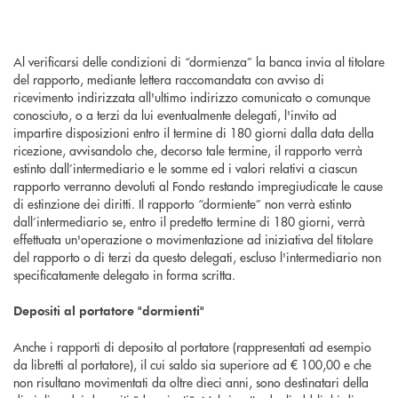
Al verificarsi delle condizioni di “dormienza” la banca invia al titolare
del rapporto, mediante lettera raccomandata con avviso di
ricevimento indirizzata all'ultimo indirizzo comunicato o comunque
conosciuto, o a terzi da lui eventualmente delegati, l'invito ad
impartire disposizioni entro il termine di 180 giorni dalla data della
ricezione, avvisandolo che, decorso tale termine, il rapporto verrà
estinto dall’intermediario e le somme ed i valori relativi a ciascun
rapporto verranno devoluti al Fondo restando impregiudicate le cause
di estinzione dei diritti. Il rapporto “dormiente” non verrà estinto
dall’intermediario se, entro il predetto termine di 180 giorni, verrà
effettuata un'operazione o movimentazione ad iniziativa del titolare
del rapporto o di terzi da questo delegati, escluso l'intermediario non
specificatamente delegato in forma scritta.
Depositi al portatore "dormienti"
Anche i rapporti di deposito al portatore (rappresentati ad esempio
da libretti al portatore), il cui saldo sia superiore ad € 100,00 e che
non risultano movimentati da oltre dieci anni, sono destinatari della