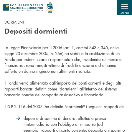
Salta al contenuto principale
MENU
DORMIENTI
Depositi dormienti
La Legge Finanziaria per il 2006 (art. 1, commi 343 e 345, della
legge 23 dicembre 2005, n. 266) ha stabilito la costituzione di un
Fondo per indennizzare i risparmiatori che, investendo sul mercato
finanziario, sono rimasti vittime di frodi finanziarie e che hanno
sofferto un danno ingiusto non altrimenti risarcito.
Il Fondo verrà alimentato dall'importo dei conti correnti e degli altri
rapporti bancari definiti come “dormienti” all'interno del sistema
bancario nonché del comparto assicurativo e finanziario.
Il D.P.R. 116 del 2007, ha definito "dormienti" i seguenti rapporti di:
deposito di somme di denaro, effettuato presso
l'intermediario con l'obbligo di rimborso (ad
esempio: rapporti di conto corrente, deposito a risparmio