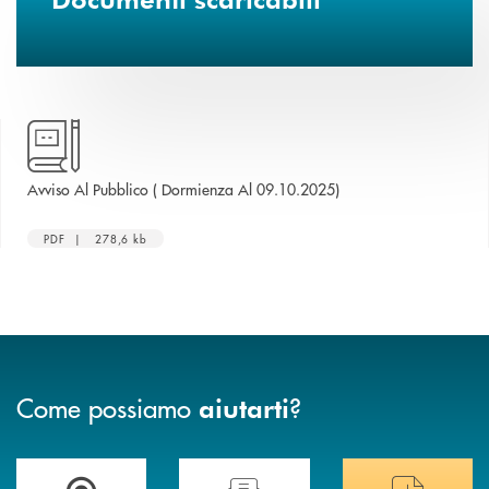
apre una nuova finestr
Avviso Al Pubblico ( Dormienza Al 09.10.2025)
PDF | 278,6 kb
Come possiamo
?
aiutarti
Trova la filiale più vicina a te
Hai bisogno di assistenza immediata ?
Hai bisogno di alcuni