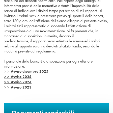
disciplina dei depositi "dormienti". Nel rispetto degli obblighi di
informativa previsti dalla normativa e stante l’impossibilità della
banca di individuare i titolari tempo per tempo di tali rapporti, si
invitano i titolari stessi a presentare presso gli sportelli della banca,
entro 180 giorni dall’affissione dell’elenco allegato al presente avviso,
i relativi titoli rappresentativi disponendo l’effettuazione di
un’operazione o di una movimentazione. Si fa presente che, in
mancanza di disposizioni in merito, decorso il
predetto termine, il rapporto verrà estinto e le somme ed i valori
relativi al rapporto saranno devoluti al citato Fondo, secondo le
modalità previste dal regolamento.
Il personale della banca è a disposizione per ogni ulteriore
informazione.
>> Avviso dicembre 2025
>> Avviso 2025
>> Avviso 2024
>> Avviso 2023
Documenti scaricabili