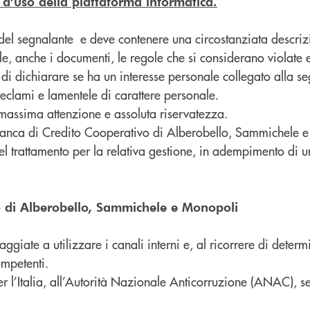
 d’uso della piattaforma informatica.
 del segnalante e deve contenere una circostanziata descrizi
, anche i documenti, le regole che si considerano violate e g
igo di dichiarare se ha un interesse personale collegato alla 
reclami e lamentele di carattere personale.
 massima attenzione e assoluta riservatezza.
a Banca di Credito Cooperativo di Alberobello, Sammichele e
e del trattamento per la relativa gestione, in adempimento di
o di Alberobello, Sammichele e Monopoli
aggiate a utilizzare i canali interni e, al ricorrere di dete
ompetenti.
er l’Italia, all’Autorità Nazionale Anticorruzione (ANAC), s