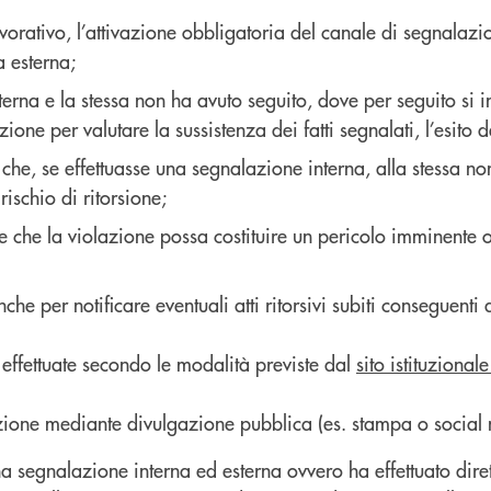
avorativo, l’attivazione obbligatoria del canale di segnalaz
a esterna;
terna e la stessa non ha avuto seguito, dove per seguito si i
ione per valutare la sussistenza dei fatti segnalati, l’esito d
e che, se effettuasse una segnalazione interna, alla stessa n
ischio di ritorsione;
e che la violazione possa costituire un pericolo imminente o
e per notificare eventuali atti ritorsivi subiti conseguenti
effettuate secondo le modalità previste dal
sito istituzionale
lazione mediante divulgazione pubblica (es. stampa o social 
na segnalazione interna ed esterna ovvero ha effettuato dir