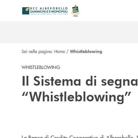
Salta al contenuto principale
Sei nella pagina:
Home
/
Whistleblowing
WHISTLEBLOWING
Il Sistema di segna
“Whistleblowing”
La Banca di Credito Cooperativo di Alberobello, 