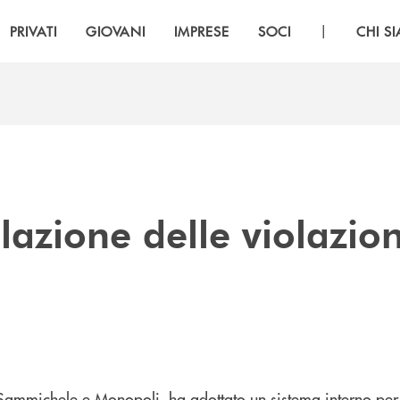
|
PRIVATI
GIOVANI
IMPRESE
SOCI
CHI S
lazione delle violazion
Sammichele e Monopoli ha adottato un sistema interno per 