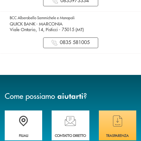
0835973334
BCC Alberobello Sammichele e Monopoli
QUICK BANK - MARCONIA
Viale Ontario, 14, Pisticci - 75015 (MT)
0835 581005
Come possiamo
?
aiutarti
Trova la filiale più vicina a te
Hai bisogno di assistenza immediata ?
Hai bisogno di alcuni
FILIALI
CONTATTO DIRETTO
TRASPARENZA