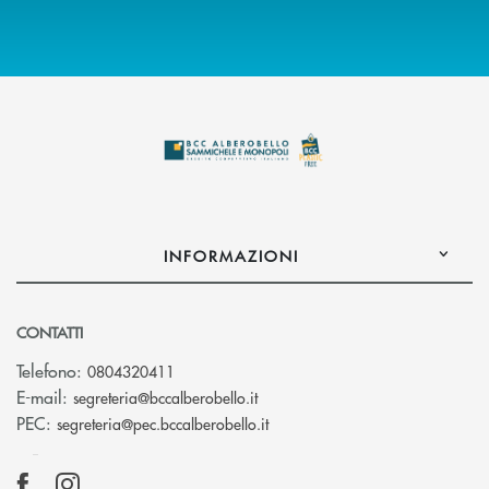
INFORMAZIONI
CONTATTI
Telefono:
0804320411
(si apre l’app di posta elettroni
E-mail:
segreteria@bccalberobello.it
(si apre l’app di posta elettro
PEC:
segreteria@pec.bccalberobello.it