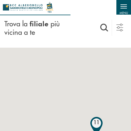
Salta al contenuto principale
MENU
Trova la
più
filiale
vicina a te
11