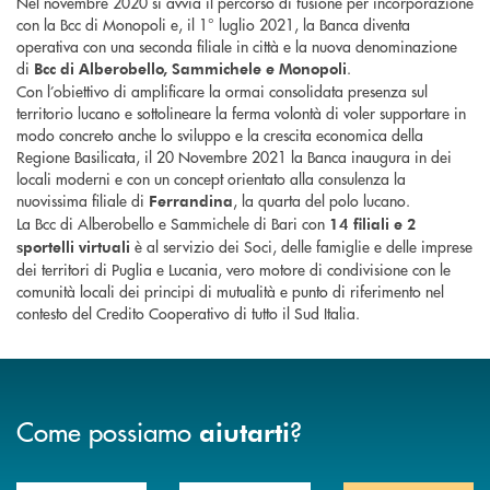
Nel novembre 2020 si avvia il percorso di fusione per incorporazione
con la Bcc di Monopoli e, il 1° luglio 2021, la Banca diventa
operativa con una seconda filiale in città e la nuova denominazione
di
.
Bcc di Alberobello, Sammichele e Monopoli
Con l’obiettivo di amplificare la ormai consolidata presenza sul
territorio lucano e sottolineare la ferma volontà di voler supportare in
modo concreto anche lo sviluppo e la crescita economica della
Regione Basilicata, il 20 Novembre 2021 la Banca inaugura in dei
locali moderni e con un concept orientato alla consulenza la
nuovissima filiale di
, la quarta del polo lucano.
Ferrandina
La Bcc di Alberobello e Sammichele di Bari con
14 filiali e 2
è al servizio dei Soci, delle famiglie e delle imprese
sportelli virtuali
dei territori di Puglia e Lucania, vero motore di condivisione con le
comunità locali dei principi di mutualità e punto di riferimento nel
contesto del Credito Cooperativo di tutto il Sud Italia.
Come possiamo
?
aiutarti