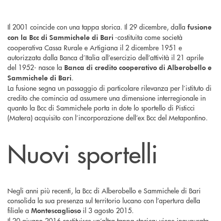
Il 2001 coincide con una tappa storica. Il 29 dicembre, dalla
fusione
-costituita come società
con la Bcc di Sammichele di Bari
cooperativa Cassa Rurale e Artigiana il 2 dicembre 1951 e
autorizzata dalla Banca d’Italia all’esercizio dell’attività il 21 aprile
del 1952- nasce la
Banca di credito cooperativo di Alberobello e
.
Sammichele di Bari
La fusione segna un passaggio di particolare rilevanza per l’istituto di
credito che comincia ad assumere una dimensione interregionale in
quanto la Bcc di Sammichele porta in dote lo sportello di Pisticci
(Matera) acquisito con l’incorporazione dell’ex Bcc del Metapontino.
Nuovi sportelli
Negli anni più recenti, la Bcc di Alberobello e Sammichele di Bari
consolida la sua presenza sul territorio lucano con l’apertura della
filiale a
il 3 agosto 2015.
Montescaglioso
Il 20 giugno 2016 costituisce un’altra tappa storica: viene inaugurata