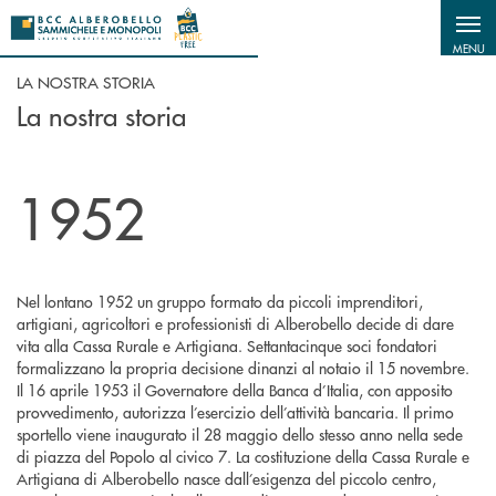
Salta al contenuto principale
MENU
LA NOSTRA STORIA
La nostra storia
1952
Nel lontano 1952 un gruppo formato da piccoli imprenditori,
artigiani, agricoltori e professionisti di Alberobello decide di dare
vita alla Cassa Rurale e Artigiana. Settantacinque soci fondatori
formalizzano la propria decisione dinanzi al notaio il 15 novembre.
Il 16 aprile 1953 il Governatore della Banca d’Italia, con apposito
provvedimento, autorizza l’esercizio dell’attività bancaria. Il primo
sportello viene inaugurato il 28 maggio dello stesso anno nella sede
di piazza del Popolo al civico 7. La costituzione della Cassa Rurale e
Artigiana di Alberobello nasce dall’esigenza del piccolo centro,