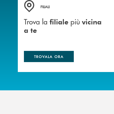
Trova la filiale più vicina a te
FILIALI
Trova la
più
filiale
vicina
a te
TROVALA ORA