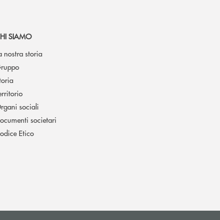
HI SIAMO
a nostra storia
ruppo
toria
erritorio
rgani sociali
ocumenti societari
odice Etico