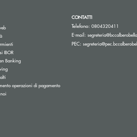
CONTATTI
Telefono:
0804320411
web
E-mail:
segreteria@bccalberobello
tà
PEC:
segreteria@pec.bccalberobell
rmienti
si IBOR
Apre una nuova finestra
en Banking
wing
lti
mento operazioni di pagamento
 noi