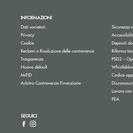
INFORMAZIONI
Dati societari
Sicurezza 
Privacy
Accessibili
Cookie
Depositi do
Reclami e Risoluzione delle controversie
Riforma tas
Trasparenza
PSD2 – Op
Nuovo default
Whistleblo
MiFID
Codice appa
Apre una nuova finestra
Arbitro Controversie Finanziarie
Disconosci
Lavora con
FEA
SEGUICI