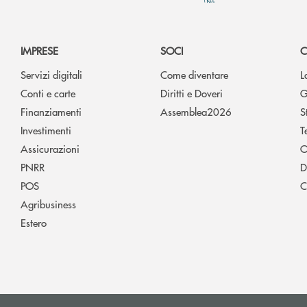
IMPRESE
SOCI
C
Servizi digitali
Come diventare
L
Conti e carte
Diritti e Doveri
G
Finanziamenti
Assemblea2026
S
Investimenti
T
Assicurazioni
O
PNRR
D
POS
C
Agribusiness
Estero