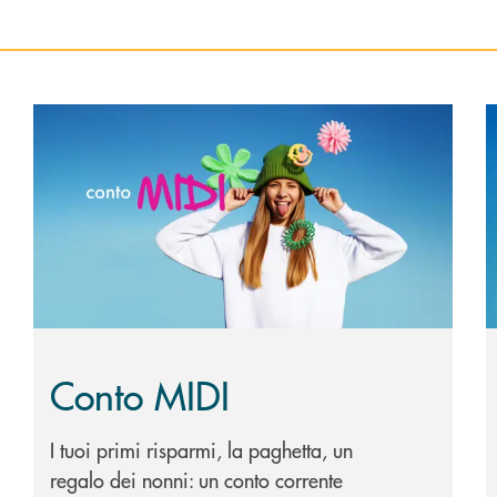
Scopri di più Conto MIDI&nbsp;
S
Conto MIDI
I tuoi primi risparmi, la paghetta, un
regalo dei nonni: un conto corrente