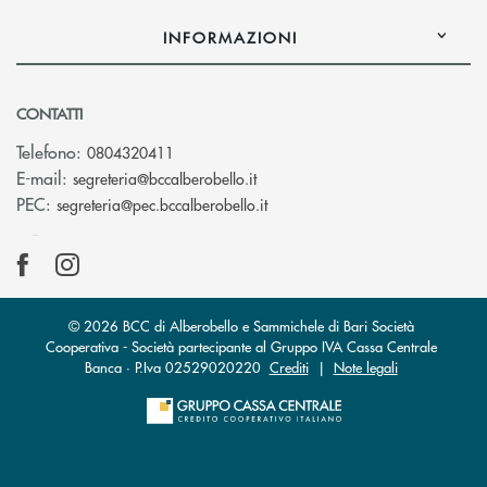
INFORMAZIONI
CONTATTI
Telefono:
0804320411
(si apre l’app di posta elettroni
E-mail:
segreteria@bccalberobello.it
(si apre l’app di posta elettro
PEC:
segreteria@pec.bccalberobello.it
© 2026 BCC di Alberobello e Sammichele di Bari Società
Cooperativa - Società partecipante al Gruppo IVA Cassa Centrale
Banca · P.Iva 02529020220
Crediti
|
Note legali