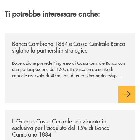
Ti potrebbe interessare anche:
/news/banca-cambiano-1884-e-cassa-centrale-banca-siglano-la-partner
Banca Cambiano 1884 e Cassa Centrale Banca
siglano la partnership strategica
L’operazione prevede l’ingresso di Cassa Centrale Banca con
una partecipazione del 15%, attraverso un aumento di
capitale riservato di 40 milioni di euro. Una partnership
industriale strategica, fondata sulla condivisione di valori
comuni e sulla prossimità ai territori, per ampliare l’offerta e
sostenere nuove opportunità di crescita e sviluppo.
/news/il-gruppo-cassa-centrale-selezionato-in-esclusiva-per-lacquisto
Il Gruppo Cassa Centrale selezionato in
esclusiva per l'acquisto del 15% di Banca
Cambiano 1884