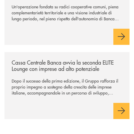
Un'operazione fondata su radici cooperative comuni, piena
complementarietà territoriale e una visione industriale di
lungo periodo, nel pieno rispetto dell'autonomia di Banca
Cambiano. Nei prossimi giorni verrà avviato il periodo di
negoziazione esclusiva per la finalizzazione dell’operazione.
/news/cassa-centrale-banca-avvia-la-seconda-elite-lounge-con-imprese-
Cassa Centrale Banca avvia la seconda ELITE
Lounge con imprese ad alto potenziale
Dopo il successo della prima edizione, il Gruppo rafforza il
proprio impegno a sostegno della crescita delle imprese
italiane, accompagnandole in un percorso di sviluppo,
innovazione e accesso ai mercati dei capitali.