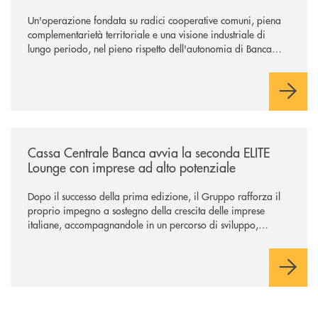
Un'operazione fondata su radici cooperative comuni, piena
complementarietà territoriale e una visione industriale di
lungo periodo, nel pieno rispetto dell'autonomia di Banca
Cambiano. Nei prossimi giorni verrà avviato il periodo di
negoziazione esclusiva per la finalizzazione dell’operazione.
/news/cassa-centrale-banca-avvia-la-seconda-elite-lounge-con-imprese-
Cassa Centrale Banca avvia la seconda ELITE
Lounge con imprese ad alto potenziale
Dopo il successo della prima edizione, il Gruppo rafforza il
proprio impegno a sostegno della crescita delle imprese
italiane, accompagnandole in un percorso di sviluppo,
innovazione e accesso ai mercati dei capitali.