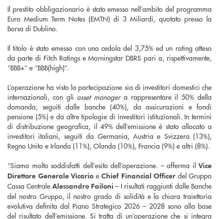
Il prestito obbligazionario è stato emesso nell’ambito del programma
Euro Medium Term Notes (EMTN) di 3 Miliardi, quotato presso la
Borsa di Dublino.
Il titolo è stato emesso con una cedola del 3,75% ed un rating atteso
da parte di Fitch Ratings e Morningstar DBRS pari a, rispettivamente,
“BBB+” e “BBB(high)”.
L’operazione ha visto la partecipazione sia di investitori domestici che
internazionali, con gli
asset manager
a rappresentare il 50% della
domanda, seguiti dalle banche (40%), da assicurazioni e fondi
pensione (5%) e da altre tipologie di investitori istituzionali. In termini
di distribuzione geografica, il 49% dell’emissione è stato allocato a
investitori italiani, seguiti da Germania, Austria e Svizzera (13%),
Regno Unito e Irlanda (11%), Olanda (10%), Francia (9%) e altri (8%).
“Siamo molto soddisfatti dell’esito dell’operazione. – afferma il
Vice
e
del Gruppo
Direttore Generale Vicario
Chief Financial Officer
Cassa Centrale
– I risultati raggiunti dalle Banche
Alessandro Failoni
del nostro Gruppo, il nostro grado di solidità e la chiara traiettoria
evolutiva definita dal Piano Strategico 2026 – 2028 sono alla base
del risultato dell’emissione. Si tratta di un’operazione che si integra