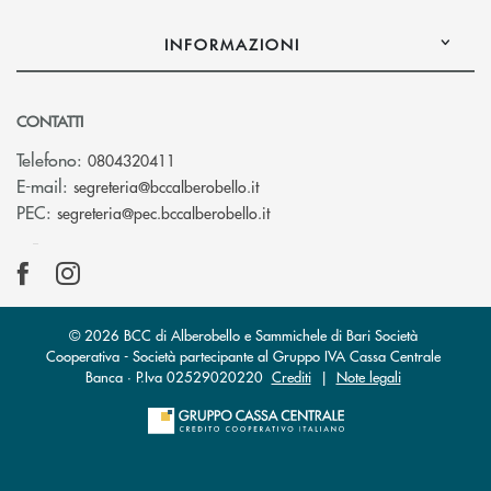
INFORMAZIONI
CONTATTI
Telefono:
0804320411
(si apre l’app di posta elettroni
E-mail:
segreteria@bccalberobello.it
(si apre l’app di posta elettro
PEC:
segreteria@pec.bccalberobello.it
© 2026 BCC di Alberobello e Sammichele di Bari Società
Cooperativa - Società partecipante al Gruppo IVA Cassa Centrale
Banca · P.Iva 02529020220
Crediti
|
Note legali