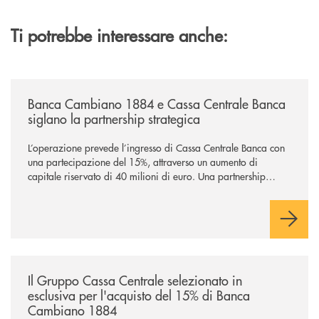
Ti potrebbe interessare anche:
/news/banca-cambiano-1884-e-cassa-centrale-banca-siglano-la-partner
Banca Cambiano 1884 e Cassa Centrale Banca
siglano la partnership strategica
L’operazione prevede l’ingresso di Cassa Centrale Banca con
una partecipazione del 15%, attraverso un aumento di
capitale riservato di 40 milioni di euro. Una partnership
industriale strategica, fondata sulla condivisione di valori
comuni e sulla prossimità ai territori, per ampliare l’offerta e
sostenere nuove opportunità di crescita e sviluppo.
/news/il-gruppo-cassa-centrale-selezionato-in-esclusiva-per-lacquisto
Il Gruppo Cassa Centrale selezionato in
esclusiva per l'acquisto del 15% di Banca
Cambiano 1884