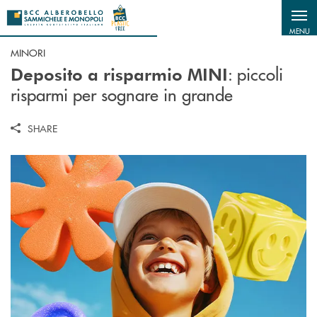
Salta al contenuto principale
MENU
MINORI
: piccoli
Deposito a risparmio MINI
risparmi per sognare in grande
SHARE