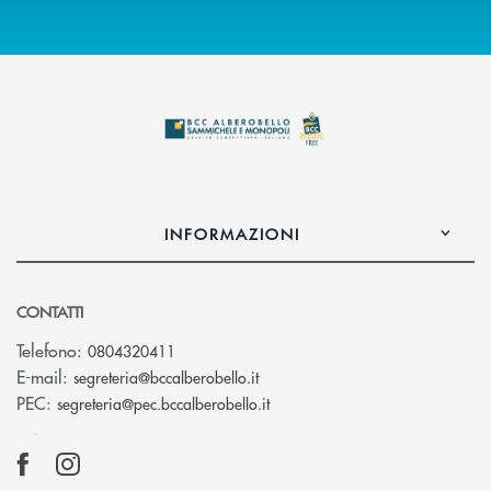
INFORMAZIONI
CONTATTI
Telefono:
0804320411
(si apre l’app di posta elettroni
E-mail:
segreteria@bccalberobello.it
(si apre l’app di posta elettro
PEC:
segreteria@pec.bccalberobello.it