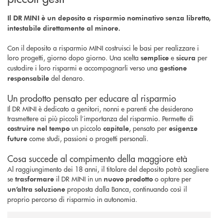
Il DR MINI è un deposito a risparmio nominativo senza libretto,
intestabile direttamente al minore.
Con il deposito a risparmio MINI costruisci le basi per realizzare i
loro progetti, giorno dopo giorno. Una scelta
e
per
semplice
sicura
custodire i loro risparmi e accompagnarli verso una
gestione
del denaro.
responsabile
Un prodotto pensato per educare al risparmio
Il DR MINI è dedicato a genitori, nonni e parenti che desiderano
trasmettere ai più piccoli l’importanza del risparmio. Permette di
un piccolo
, pensato per
costruire nel tempo
capitale
esigenze
come studi, passioni o progetti personali.
future
Cosa succede al compimento della maggiore età
Al raggiungimento dei 18 anni, il titolare del deposito potrà scegliere
se
il DR MINI in un
o optare per
trasformare
nuovo prodotto
proposta dalla Banca, continuando così il
un’altra soluzione
proprio percorso di risparmio in autonomia.