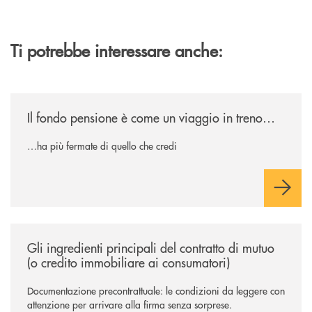
Ti potrebbe interessare anche:
/news/il-fondo-pensione-e-come-un-viaggio-in-treno/
Il fondo pensione è come un viaggio in treno…
…ha più fermate di quello che credi
/news/gli-ingredienti-principali-del-contratto-di-mutuo-o-credito-immob
Gli ingredienti principali del contratto di mutuo
(o credito immobiliare ai consumatori)
Documentazione precontrattuale: le condizioni da leggere con
attenzione per arrivare alla firma senza sorprese.