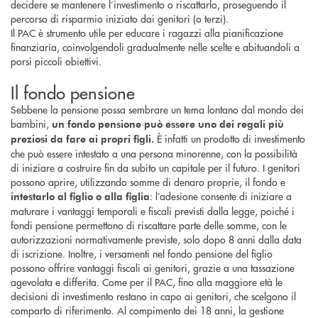
decidere se mantenere l’investimento o riscattarlo, proseguendo il
percorso di risparmio iniziato dai genitori (o terzi).
Il PAC è strumento utile per educare i ragazzi alla pianificazione
finanziaria, coinvolgendoli gradualmente nelle scelte e abituandoli a
porsi piccoli obiettivi.
Il fondo pensione
Sebbene la pensione possa sembrare un tema lontano dal mondo dei
bambini,
un fondo pensione può essere uno dei regali più
È infatti un prodotto di investimento
preziosi da fare ai propri figli.
che può essere intestato a una persona minorenne, con la possibilità
di iniziare a costruire fin da subito un capitale per il futuro. I genitori
possono aprire, utilizzando somme di denaro proprie, il fondo e
: l’adesione consente di iniziare a
intestarlo al figlio o alla figlia
maturare i vantaggi temporali e fiscali previsti dalla legge, poiché i
fondi pensione permettono di riscattare parte delle somme, con le
autorizzazioni normativamente previste, solo dopo 8 anni dalla data
di iscrizione. Inoltre, i versamenti nel fondo pensione del figlio
possono offrire vantaggi fiscali ai genitori, grazie a una tassazione
agevolata e differita. Come per il PAC, fino alla maggiore età le
decisioni di investimento restano in capo ai genitori, che scelgono il
comparto di riferimento. Al compimento dei 18 anni, la gestione