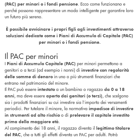
. Ecco come funzionano e
(PAC) per minori o i fondi pensione
perché possono rappresentare un modo intelligente per garantire loro
un futuro più sereno.
È possibile avvicinare i propri figli agli investimenti attraverso
soluzioni dedicate come i Piani di Accumulo di Capitale (PAC)
per minori o i fondi pensione.
Il PAC per minori
I
per minori permettono a
Piani di Accumulo Capitale (PAC)
genitori o a terzi (ad esempio i nonni) di
investire con regolarità
in uno o più strumenti finanziari che
delle somme di denaro
entrano nel patrimonio del minore.
Il PAC può essere
a un bambino o ragazzo
intestato
da 0 a 18
, ma deve essere
, che scelgono
anni
aperto dai genitori (o terzi)
sia i prodotti finanziari su cui investire sia l’importo dei versamenti
periodici. Per tutelare il minore, la normativa
impedisce di investire
o di
in strumenti ad alto rischio
prelevare il capitale investito
.
prima della maggiore età
Al compimento dei 18 anni, il ragazzo diventa il
legittimo titolare
, che a tutti gli effetti diventa un PAC per adulti. Potrà
del PAC