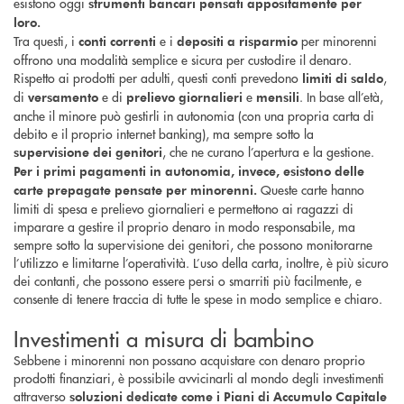
esistono oggi
strumenti bancari pensati appositamente per
loro.
Tra questi, i
e i
per minorenni
conti correnti
depositi a risparmio
offrono una modalità semplice e sicura per custodire il denaro.
Rispetto ai prodotti per adulti, questi conti prevedono
,
limiti di saldo
di
e di
e
. In base all’età,
versamento
prelievo giornalieri
mensili
anche il minore può gestirli in autonomia (con una propria carta di
debito e il proprio internet banking), ma sempre sotto la
, che ne curano l’apertura e la gestione.
supervisione dei genitori
Per i primi pagamenti in autonomia, invece, esistono delle
Queste carte hanno
carte prepagate pensate per minorenni.
limiti di spesa e prelievo giornalieri e permettono ai ragazzi di
imparare a gestire il proprio denaro in modo responsabile, ma
sempre sotto la supervisione dei genitori, che possono monitorarne
l’utilizzo e limitarne l’operatività. L’uso della carta, inoltre, è più sicuro
dei contanti, che possono essere persi o smarriti più facilmente, e
consente di tenere traccia di tutte le spese in modo semplice e chiaro.
Investimenti a misura di bambino
Sebbene i minorenni non possano acquistare con denaro proprio
prodotti finanziari, è possibile avvicinarli al mondo degli investimenti
attraverso
soluzioni dedicate come i Piani di Accumulo Capitale