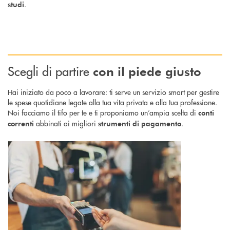
.
studi
Scegli di partire
con il piede giusto
Hai iniziato da poco a lavorare: ti serve un servizio smart per gestire
le spese quotidiane legate alla tua vita privata e alla tua professione.
Noi facciamo il tifo per te e ti proponiamo un’ampia scelta di
conti
abbinati ai migliori
.
correnti
strumenti di pagamento
Scopri di più Carte di debito : il modo più comodo per pagare, anche al