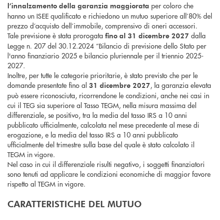
per coloro che
l’innalzamento della garanzia maggiorata
hanno un ISEE qualificato e richiedono un mutuo superiore all’80% del
prezzo d’acquisto dell’immobile, comprensivo di oneri accessori.
Tale previsione è stata prorogata
dalla
fino al 31 dicembre 2027
Legge n. 207 del 30.12.2024 “Bilancio di previsione dello Stato per
l'anno finanziario 2025 e bilancio pluriennale per il triennio 2025-
2027.
Inoltre, per tutte le categorie prioritarie, è stato previsto che per le
domande presentate fino al
, la garanzia elevata
31 dicembre 2027
può essere riconosciuta, ricorrendone le condizioni, anche nei casi in
cui il TEG sia superiore al Tasso TEGM, nella misura massima del
differenziale, se positivo, tra la media del tasso IRS a 10 anni
pubblicato ufficialmente, calcolata nel mese precedente al mese di
erogazione, e la media del tasso IRS a 10 anni pubblicato
ufficialmente del trimestre sulla base del quale è stato calcolato il
TEGM in vigore.
Nel caso in cui il differenziale risulti negativo, i soggetti finanziatori
sono tenuti ad applicare le condizioni economiche di maggior favore
rispetto al TEGM in vigore.
CARATTERISTICHE DEL MUTUO