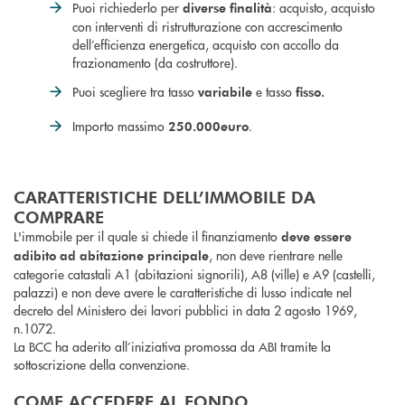
Puoi richiederlo per
: acquisto, acquisto
diverse finalità
con interventi di ristrutturazione con accrescimento
dell’efficienza energetica, acquisto con accollo da
frazionamento (da costruttore).
Puoi scegliere tra tasso
e tasso
variabile
fisso.
Importo massimo
.
250.000
euro
CARATTERISTICHE DELL’IMMOBILE DA
COMPRARE
L'immobile per il quale si chiede il finanziamento
deve essere
, non deve rientrare nelle
adibito ad abitazione principale
categorie catastali A1 (abitazioni signorili), A8 (ville) e A9 (castelli,
palazzi) e non deve avere le caratteristiche di lusso indicate nel
decreto del Ministero dei lavori pubblici in data 2 agosto 1969,
n.1072.
La BCC ha aderito all’iniziativa promossa da ABI tramite la
sottoscrizione della convenzione.
COME ACCEDERE AL FONDO