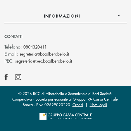
INFORMAZIONI
CONTATTI
Telefono:
0804320411
(si apre l’app di posta elettroni
E-mail:
segreteria@bccalberobello.it
(si apre l’app di posta elettro
PEC:
segreteria@pec.bccalberobello.it
© 2026 BCC di Alberobello e Sammichele di Bari Società
Cooperativa - Società partecipante al Gruppo IVA Cassa Centrale
Banca · P.Iva 02529020220
Crediti
|
Note legali