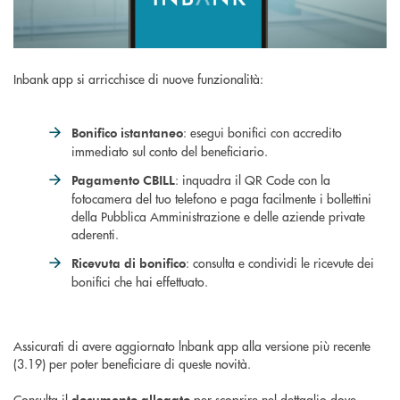
Inbank app si arricchisce di nuove funzionalità:
: esegui bonifici con accredito
Bonifico istantaneo
immediato sul conto del beneficiario.
: inquadra il QR Code con la
Pagamento CBILL
fotocamera del tuo telefono e paga facilmente i bollettini
della Pubblica Amministrazione e delle aziende private
aderenti.
: consulta e condividi le ricevute dei
Ricevuta di bonifico
bonifici che hai effettuato.
Assicurati di avere aggiornato lnbank app alla versione più recente
(3.19) per poter beneficiare di queste novità.
Consulta il
per scoprire nel dettaglio dove
documento allegato