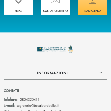
FILIALI
CONTATTO DIRETTO
TRASPARENZA
INFORMAZIONI
CONTATTI
Telefono:
0804320411
(si apre l’app di posta elettroni
E-mail:
segreteria@bccalberobello.it
(si apre l’app di posta elettro