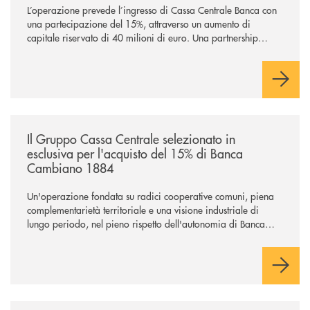
L’operazione prevede l’ingresso di Cassa Centrale Banca con
una partecipazione del 15%, attraverso un aumento di
capitale riservato di 40 milioni di euro. Una partnership
industriale strategica, fondata sulla condivisione di valori
comuni e sulla prossimità ai territori, per ampliare l’offerta e
sostenere nuove opportunità di crescita e sviluppo.
/news/il-gruppo-cassa-centrale-selezionato-in-esclusiva-per-lacquisto
Il Gruppo Cassa Centrale selezionato in
esclusiva per l'acquisto del 15% di Banca
Cambiano 1884
Un'operazione fondata su radici cooperative comuni, piena
complementarietà territoriale e una visione industriale di
lungo periodo, nel pieno rispetto dell'autonomia di Banca
Cambiano. Nei prossimi giorni verrà avviato il periodo di
negoziazione esclusiva per la finalizzazione dell’operazione.
/news/cassa-centrale-banca-avvia-la-seconda-elite-lounge-con-imprese-