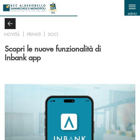
Salta al contenuto principale
MENU
NOVITÀ
PRIVATI
SOCI
Scopri le nuove funzionalità di
Inbank app