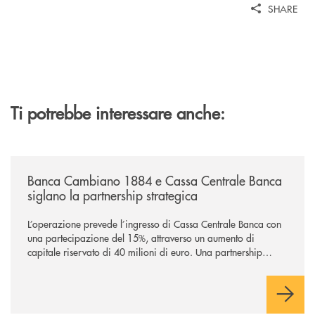
SHARE
Ti potrebbe interessare anche:
/news/banca-cambiano-1884-e-cassa-centrale-banca-siglano-la-partner
Banca Cambiano 1884 e Cassa Centrale Banca
siglano la partnership strategica
L’operazione prevede l’ingresso di Cassa Centrale Banca con
una partecipazione del 15%, attraverso un aumento di
capitale riservato di 40 milioni di euro. Una partnership
industriale strategica, fondata sulla condivisione di valori
comuni e sulla prossimità ai territori, per ampliare l’offerta e
sostenere nuove opportunità di crescita e sviluppo.