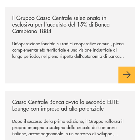
/news/il-gruppo-cassa-centrale-selezionato-in-esclusiva-per-lacquisto
Il Gruppo Cassa Centrale selezionato in
esclusiva per l'acquisto del 15% di Banca
Cambiano 1884
Un'operazione fondata su radici cooperative comuni, piena
complementarietà territoriale e una visione industriale di
lungo periodo, nel pieno rispetto dell'autonomia di Banca
Cambiano. Nei prossimi giorni verrà avviato il periodo di
negoziazione esclusiva per la finalizzazione dell’operazione.
/news/cassa-centrale-banca-avvia-la-seconda-elite-lounge-con-imprese-
Cassa Centrale Banca avvia la seconda ELITE
Lounge con imprese ad alto potenziale
Dopo il successo della prima edizione, il Gruppo rafforza il
proprio impegno a sostegno della crescita delle imprese
italiane, accompagnandole in un percorso di sviluppo,
innovazione e accesso ai mercati dei capitali.