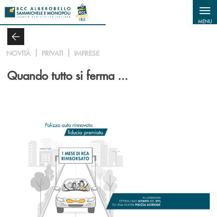
Salta al contenuto principale
MENU
NOVITÀ
PRIVATI
IMPRESE
Quando tutto si ferma ...