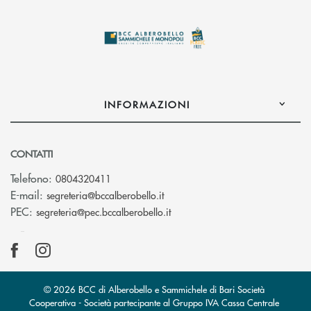
INFORMAZIONI
CONTATTI
Telefono:
0804320411
(si apre l’app di posta elettroni
E-mail:
segreteria@bccalberobello.it
(si apre l’app di posta elettro
PEC:
segreteria@pec.bccalberobello.it
© 2026 BCC di Alberobello e Sammichele di Bari Società
Cooperativa - Società partecipante al Gruppo IVA Cassa Centrale