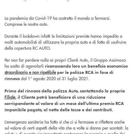
La pandemia da Covid-19 ha costretto il mondo a fermarsi.
Comprese le nostre auto.
Durante il lockdown infatti le limitazioni previste hanno impedito a
molti automobilisti di utilizzare la propria auto e di fatto di usufruire
della copertura RC AUTO.
Per non far perdere nulla ai propri Clienti Auto, il Gruppo Assimoco
ha scelto di agevolarli
riconoscendo loro un beneficio economico
straordinario e non ripetibile
per le polizze RCA in fase di
dal 1° agosto 2020 al 31 luglio 2021.
rinnovo
Prima del rinnovo della polizza Auto, contattando la propria
Filiale
, il Cliente potrà beneficiare di una riduzione
corrispondente al valore di un mese dell’ultimo premio RCA
imponibile pagato, al netto delle tasse e dei contributi.
L’emergenza sanitaria ha fatto sì che ci si fermasse a riflettere anche
sul valore di certi aspetti della vita che a volte si danno per scontati: la
salute e di quanto sia importante proteggere la propria e quella dei