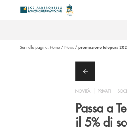
Salta al contenuto principale
Sei nella pagina:
Home
/
News
/
promozione telepass 20
NOVITÀ
PRIVATI
SOCI
Passa a Te
il 5% di s