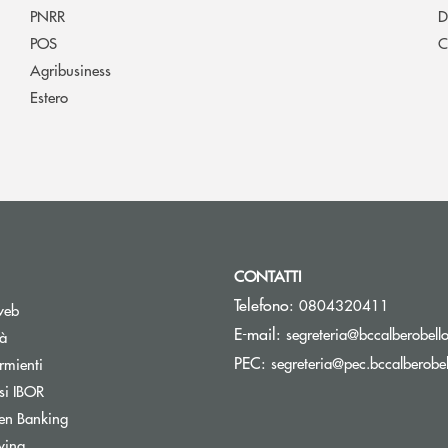
PNRR
D
POS
C
Agribusiness
Estero
CONTATTI
Telefono:
0804320411
web
E-mail:
segreteria@bccalberobello
tà
PEC:
segreteria@pec.bccalberobell
rmienti
si IBOR
Apre una nuova finestra
en Banking
wing