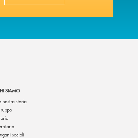
HI SIAMO
a nostra storia
ruppo
toria
erritorio
rgani sociali