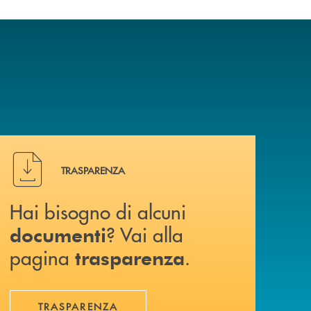
Hai bisogno di alcuni documenti ? Vai alla pagina traspa
TRASPARENZA
Hai bisogno di alcuni
? Vai alla
documenti
pagina
.
trasparenza
TRASPARENZA