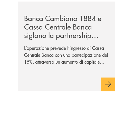
/news/banca-cambiano-1884-e-cassa-centrale-ban
Banca Cambiano 1884 e
Cassa Centrale Banca
siglano la partnership
strategica
L’operazione prevede l’ingresso di Cassa
Centrale Banca con una partecipazione del
15%, attraverso un aumento di capitale
riservato di 40 milioni di euro. Una
partnership industriale strategica, fondata
sulla condivisione di valori comuni e sulla
prossimità ai territori, per ampliare l’offerta
e sostenere nuove opportunità di crescita e
sviluppo.