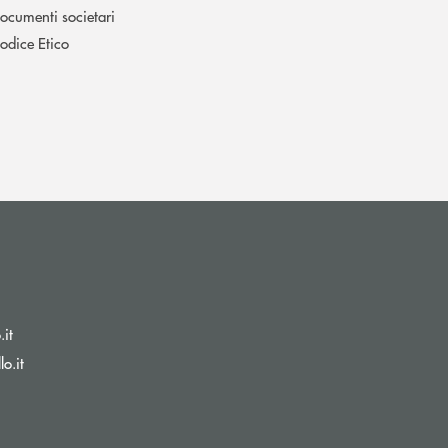
ocumenti societari
odice Etico
(si apre l’app di posta elettronica)
.it
(si apre l’app di posta elettronica)
o.it