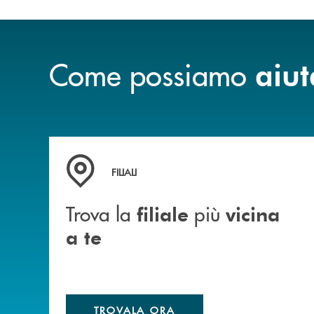
Come possiamo
aiut
Trova la filiale più vicina a te
FILIALI
Trova la
più
filiale
vicina
a te
TROVALA ORA