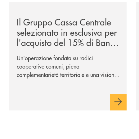
ca-siglano-la-partnership-strategica/
/news/il-gruppo-cassa-centrale-selezionato-in-esclus
/
Il Gruppo Cassa Centrale
selezionato in esclusiva per
l'acquisto del 15% di Banca
Cambiano 1884
Un'operazione fondata su radici
cooperative comuni, piena
complementarietà territoriale e una visione
industriale di lungo periodo, nel pieno
rispetto dell'autonomia di Banca
Cambiano. Nei prossimi giorni verrà
avviato il periodo di negoziazione
esclusiva per la finalizzazione
dell’operazione.