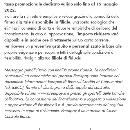
tasso promozionale dedicato valido solo fino al 15 maggio
2022.
Inoltrare la richiesta è semplice e veloce grazie alla comodità della
, una scelta ecologica che
firma digitale
disponibile in filiale
elimina il consumo di carta e riduce le tempistiche di delibera del
finanziamento. In caso di approvazione,
sarà
l’importo richiesto
disponibile
direttamente sul tuo conto corrente.
in poche ore
Per ricevere un
in base alle
preventivo gratuito e personalizzato
proprie esigenze e per scoprire tutti i dettagli sulle condizioni di
flessibilità, rivolgiti alla tua
filiale di fiducia.
Messaggio pubblicitario con finalità promozionale. Le condizioni
contrattuali ed economiche dei prodotti Prestipay sono indicate nel
documento Informazioni Europee di Base sul Credito ai Consumatori
(cd. IEBCC), fornito al cliente prima della stipula del contratto,
disponibile sul sito
www.prestipay.it
e presso gli sportelli delle banche
collocatrici. La concessione del finanziamento è soggetta a valutazione
e approvazione di Prestipay S.p.A. previo accertamento dei requisiti
necessari in capo al richiedente. Prestipay è un marchio di Cassa
Centrale Banca.