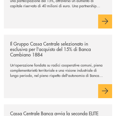
una partecipazione del 15%, attraverso un aumento di
capitale riservato di 40 milioni di euro. Una partnership
industriale strategica, fondata sulla condivisione di valori
comuni e sulla prossimità ai territori, per ampliare l’offerta e
sostenere nuove opportunità di crescita e sviluppo.
/news/il-gruppo-cassa-centrale-selezionato-in-esclusiva-per-lacquisto
Il Gruppo Cassa Centrale selezionato in
esclusiva per l'acquisto del 15% di Banca
Cambiano 1884
Un'operazione fondata su radici cooperative comuni, piena
complementarietà territoriale e una visione industriale di
lungo periodo, nel pieno rispetto dell'autonomia di Banca
Cambiano. Nei prossimi giorni verrà avviato il periodo di
negoziazione esclusiva per la finalizzazione dell’operazione.
/news/cassa-centrale-banca-avvia-la-seconda-elite-lounge-con-imprese-
Cassa Centrale Banca avvia la seconda ELITE