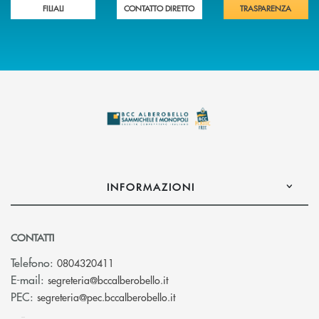
FILIALI
CONTATTO DIRETTO
TRASPARENZA
INFORMAZIONI
CONTATTI
Telefono:
0804320411
(si apre l’app di posta elettroni
E-mail:
segreteria@bccalberobello.it
(si apre l’app di posta elettro
PEC:
segreteria@pec.bccalberobello.it