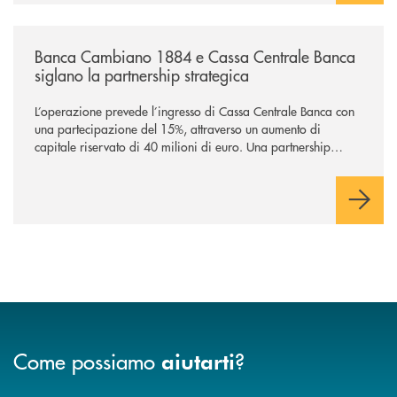
/news/banca-cambiano-1884-e-cassa-centrale-banca-siglano-la-partner
Banca Cambiano 1884 e Cassa Centrale Banca
siglano la partnership strategica
L’operazione prevede l’ingresso di Cassa Centrale Banca con
una partecipazione del 15%, attraverso un aumento di
capitale riservato di 40 milioni di euro. Una partnership
industriale strategica, fondata sulla condivisione di valori
comuni e sulla prossimità ai territori, per ampliare l’offerta e
sostenere nuove opportunità di crescita e sviluppo.
Come possiamo
?
aiutarti