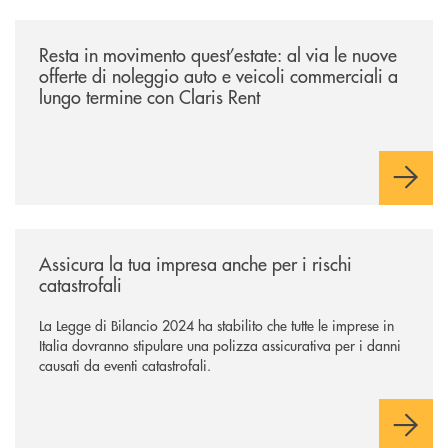
/news/resta-in-movimento-quest-estate/
Resta in movimento quest’estate: al via le nuove
offerte di noleggio auto e veicoli commerciali a
lungo termine con Claris Rent
/news/assicura-la-tua-impresa-anche-per-i-rischi-catastrofali/
Assicura la tua impresa anche per i rischi
catastrofali
La Legge di Bilancio 2024 ha stabilito che tutte le imprese in
Italia dovranno stipulare una polizza assicurativa per i danni
causati da eventi catastrofali.