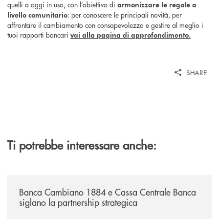
quelli a oggi in uso, con l’obiettivo di
armonizzare le regole a
: per
conoscere le principali novità, per
livello comunitario
affrontare il cambiamento con consapevolezza e gestire al meglio i
tuoi rapporti bancari
vai alla pagina di approfondimento.
SHARE
Ti potrebbe interessare anche:
/news/banca-cambiano-1884-e-cassa-centrale-banca-siglano-la-partner
Banca Cambiano 1884 e Cassa Centrale Banca
siglano la partnership strategica