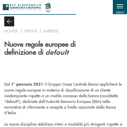
Salta al contenuto principale
MENU
NOVITÀ
PRIVATI
IMPRESE
Nuove regole europee di
definizione di
default
Dal
il Gruppo Cassa Centrale Banca applicherà le
1° gennaio 2021
nuove regole europee in materia di classificazione di un cliente
inadempiente rispetto a un credito concesso dalla banca (cosiddetto
"default"), declinate dall'Autorità Bancaria Europea (EBA) nella
normativa di riferimento e recepite a livello nazionale dalla Banca
d’Italia.
La nuova disciplina stabilisce criteri e modalità più stringenti rispetto a