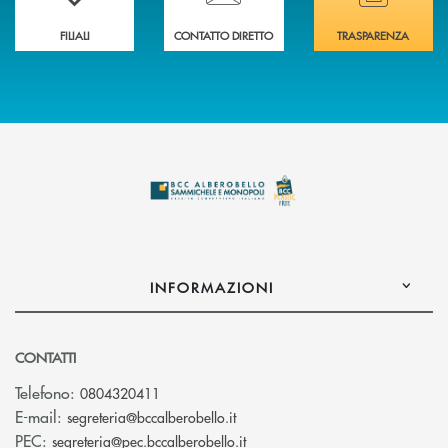
FILIALI
CONTATTO DIRETTO
TRASPARENZA
INFORMAZIONI
CONTATTI
Telefono:
0804320411
(si apre l’app di posta elettroni
E-mail:
segreteria@bccalberobello.it
(si apre l’app di posta elettro
PEC:
segreteria@pec.bccalberobello.it