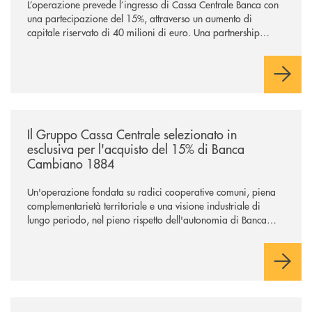
L’operazione prevede l’ingresso di Cassa Centrale Banca con
una partecipazione del 15%, attraverso un aumento di
capitale riservato di 40 milioni di euro. Una partnership
industriale strategica, fondata sulla condivisione di valori
comuni e sulla prossimità ai territori, per ampliare l’offerta e
sostenere nuove opportunità di crescita e sviluppo.
/news/il-gruppo-cassa-centrale-selezionato-in-esclusiva-per-lacquisto
Il Gruppo Cassa Centrale selezionato in
esclusiva per l'acquisto del 15% di Banca
Cambiano 1884
Un'operazione fondata su radici cooperative comuni, piena
complementarietà territoriale e una visione industriale di
lungo periodo, nel pieno rispetto dell'autonomia di Banca
Cambiano. Nei prossimi giorni verrà avviato il periodo di
negoziazione esclusiva per la finalizzazione dell’operazione.
/news/cassa-centrale-banca-avvia-la-seconda-elite-lounge-con-imprese-