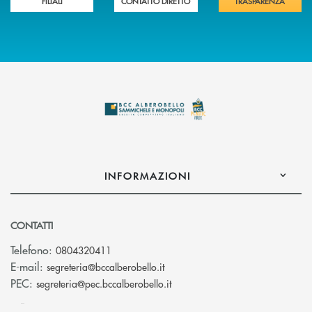
FILIALI
CONTATTO DIRETTO
TRASPARENZA
INFORMAZIONI
CONTATTI
Telefono:
0804320411
(si apre l’app di posta elettroni
E-mail:
segreteria@bccalberobello.it
(si apre l’app di posta elettro
PEC:
segreteria@pec.bccalberobello.it