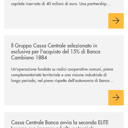
capitale riservato di 40 milioni di euro. Una partnership
industriale strategica, fondata sulla condivisione di valori
comuni e sulla prossimità ai territori, per ampliare l’offerta e
sostenere nuove opportunità di crescita e sviluppo.
/news/il-gruppo-cassa-centrale-selezionato-in-esclusiva-per-lacquisto
Il Gruppo Cassa Centrale selezionato in
esclusiva per l'acquisto del 15% di Banca
Cambiano 1884
Un'operazione fondata su radici cooperative comuni, piena
complementarietà territoriale e una visione industriale di
lungo periodo, nel pieno rispetto dell'autonomia di Banca
Cambiano. Nei prossimi giorni verrà avviato il periodo di
negoziazione esclusiva per la finalizzazione dell’operazione.
/news/cassa-centrale-banca-avvia-la-seconda-elite-lounge-con-imprese-
Cassa Centrale Banca avvia la seconda ELITE