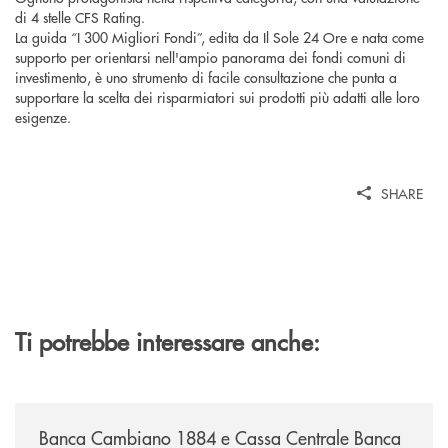
di 4 stelle CFS Rating.
La guida “I 300 Migliori Fondi”, edita da Il Sole 24 Ore e nata come
supporto per orientarsi nell'ampio panorama dei fondi comuni di
investimento, è uno strumento di facile consultazione che punta a
supportare la scelta dei risparmiatori sui prodotti più adatti alle loro
esigenze.
SHARE
Ti potrebbe interessare anche:
/news/banca-cambiano-1884-e-cassa-centrale-banca-siglano-la-partner
Banca Cambiano 1884 e Cassa Centrale Banca