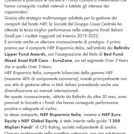
hanno conseguito risultati notevoli e tutelato gli interessi dei
risparmiatori.
Grazie alla strategia multimanager adottata per la gestione dei
comparti del fondo NEF, la Società del Gruppo Cassa Centrale ha
ottenuto la terza miglior performance nella categoria Fondi Italiani
Small per i risultati raggiunti nel triennio 2019-2022.
È arrivato anche un ulteriore riconoscimento di prestigio: il primo
premio per il comparto NEF Risparmio Italia, nell’ambito dei
Refinitiv
, con l’assegnazione del titolo di
Lipper Fund Awards
Best Fund
, sia nel segmento Over 3 Years
Mixed Asset EUR Cons – EuroZone
che in quello Over 5 Years.
NEF Risparmio Italia, comparto bilanciato della gamma NEF
(massimo 40% di componente azionaria), investe principalmente con
uno stile di gestione attivo in titoli italiani prevedendo anche una
diversificazione sui mercati internazionali.
Per questo riconoscimento, istituito da Refinitiv da oltre 30 anni, sono
premiati le Società e i Fondi che hanno conseguito performance
positive e adeguate al rischio.
Lo stesso comparto,
, insieme a
NEF Risparmio Italia
NEF Euro
e
, è stato inserito nella guida “
Equity
NEF Global Equity
I 300
” di CFS Rating, società indipendente di analisi.
Migliori Fondi
Ognuno protagonista nella rispettiva categoria, con una valutazione