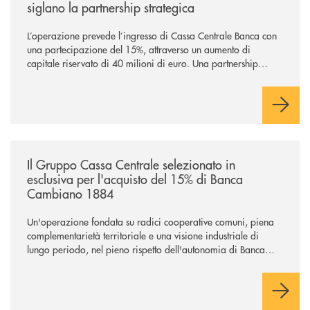
siglano la partnership strategica
L’operazione prevede l’ingresso di Cassa Centrale Banca con
una partecipazione del 15%, attraverso un aumento di
capitale riservato di 40 milioni di euro. Una partnership
industriale strategica, fondata sulla condivisione di valori
comuni e sulla prossimità ai territori, per ampliare l’offerta e
sostenere nuove opportunità di crescita e sviluppo.
/news/il-gruppo-cassa-centrale-selezionato-in-esclusiva-per-lacquisto
Il Gruppo Cassa Centrale selezionato in
esclusiva per l'acquisto del 15% di Banca
Cambiano 1884
Un'operazione fondata su radici cooperative comuni, piena
complementarietà territoriale e una visione industriale di
lungo periodo, nel pieno rispetto dell'autonomia di Banca
Cambiano. Nei prossimi giorni verrà avviato il periodo di
negoziazione esclusiva per la finalizzazione dell’operazione.