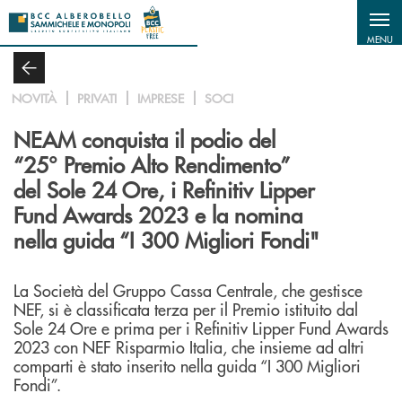
Salta al contenuto principale
MENU
NOVITÀ
PRIVATI
IMPRESE
SOCI
NEAM conquista il podio del
“25° Premio Alto Rendimento”
del Sole 24 Ore, i Refinitiv Lipper
Fund Awards 2023 e la nomina
nella guida “I 300 Migliori Fondi"
La Società del Gruppo Cassa Centrale, che gestisce
NEF, si è classificata terza per il Premio istituito dal
Sole 24 Ore e prima per i Refinitiv Lipper Fund Awards
2023 con NEF Risparmio Italia, che insieme ad altri
comparti è stato inserito nella guida “I 300 Migliori
Fondi”.