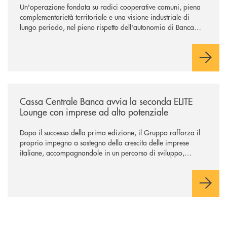
Un'operazione fondata su radici cooperative comuni, piena
complementarietà territoriale e una visione industriale di
lungo periodo, nel pieno rispetto dell'autonomia di Banca
Cambiano. Nei prossimi giorni verrà avviato il periodo di
negoziazione esclusiva per la finalizzazione dell’operazione.
/news/cassa-centrale-banca-avvia-la-seconda-elite-lounge-con-imprese-
Cassa Centrale Banca avvia la seconda ELITE
Lounge con imprese ad alto potenziale
Dopo il successo della prima edizione, il Gruppo rafforza il
proprio impegno a sostegno della crescita delle imprese
italiane, accompagnandole in un percorso di sviluppo,
innovazione e accesso ai mercati dei capitali.