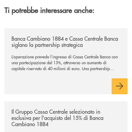
Ti potrebbe interessare anche:
/news/banca-cambiano-1884-e-cassa-centrale-banca-siglano-la-partner
Banca Cambiano 1884 e Cassa Centrale Banca
siglano la partnership strategica
L’operazione prevede l’ingresso di Cassa Centrale Banca con
una partecipazione del 15%, attraverso un aumento di
capitale riservato di 40 milioni di euro. Una partnership
industriale strategica, fondata sulla condivisione di valori
comuni e sulla prossimità ai territori, per ampliare l’offerta e
sostenere nuove opportunità di crescita e sviluppo.
/news/il-gruppo-cassa-centrale-selezionato-in-esclusiva-per-lacquisto
Il Gruppo Cassa Centrale selezionato in
esclusiva per l'acquisto del 15% di Banca
Cambiano 1884