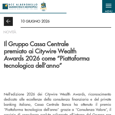
Salta al contenuto principale
MENU
10 GIUGNO 2026
NOVITÀ
Il Gruppo Cassa Centrale
premiato ai Citywire Wealth
Awards 2026 come “Piattaforma
tecnologica dell’anno”
Nell’edizione 2026 dei Citywire Wealth Awards, riconoscimento
dedicato alle eccellenze della consulenza finanziaria e del private
banking italiano, Cassa Centrale Banca ha ottenuto il premio
“Piattaforma tecnologica dell’anno” grazie a “Consulenza Valore”, il
servizio di consulenza evoluta sviluppato all’interno del Gruppo per