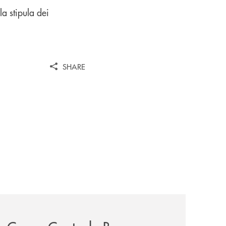
la stipula dei
SHARE
iva-per-lacquisto-del-15-di-banca-cambiano-1884/
news/cassa-centrale-banca-avvia-la-seconda-elite-lounge-