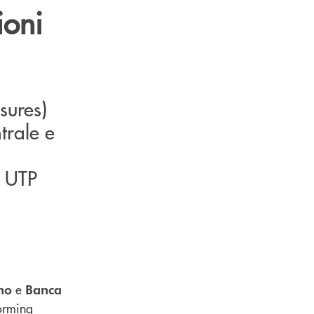
ioni
sures)
trale e
i UTP
e
no
Banca
forming