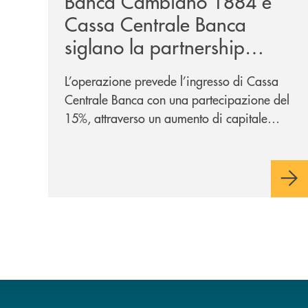
Banca Cambiano 1884 e
Cassa Centrale Banca
siglano la partnership
strategica
L’operazione prevede l’ingresso di Cassa
Centrale Banca con una partecipazione del
15%, attraverso un aumento di capitale
riservato di 40 milioni di euro. Una
partnership industriale strategica, fondata
sulla condivisione di valori comuni e sulla
prossimità ai territori, per ampliare l’offerta
e sostenere nuove opportunità di crescita e
sviluppo.