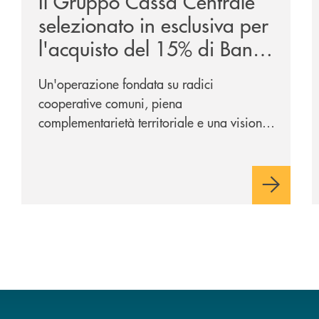
Il Gruppo Cassa Centrale
selezionato in esclusiva per
l'acquisto del 15% di Banca
Cambiano 1884
Un'operazione fondata su radici
cooperative comuni, piena
complementarietà territoriale e una visione
industriale di lungo periodo, nel pieno
rispetto dell'autonomia di Banca
Cambiano. Nei prossimi giorni verrà
avviato il periodo di negoziazione
esclusiva per la finalizzazione
dell’operazione.