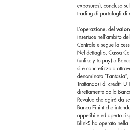
exposures), concluso su
trading di portafogli di c
L’operazione, del
valor
inserisce nell’ambito de
Centrale e segue la ces
Nel dettaglio, Cassa Cen
(unlikely to pay) a Banc
si è concretizzata attra
denominata “Fantasia”, c
Trattandosi di crediti UTP
direttamente dalla Banca,
Revalue che agirà da se
Banca Finint che intende
appetibile ed aperto ris
BlinkS ha operato nella r