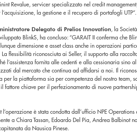
inint Revalue, servicer specializzato nel credit management
er l’acquisizione, la gestione e il recupero di portafogli UTP”.
, la Società
inistratore Delegato di Prelios Innovation
viluppato BlinkS, ha concluso: “GARAIT II conferma che Bli
ualunque dimensione e asset class anche in operazioni parti
 flessibilità riconosciuta ai Seller, il supporto alla raccolt
ché l’assistenza fornita alle cedenti e alla cessionaria sino a
zzati dal mercato che continua ad affidarsi a noi. Il ricon
 sia per la piattaforma sia per competenza del nostro team, 
il fattore chiave per il perfezionamento di nuove partnersh
t l’operazione è stata condotta dall’ufficio NPE Operations 
mente a Chiara Tassan, Edoardo Del Pia, Andrea Balbinot n
 capitanata da Nausica Pinese.