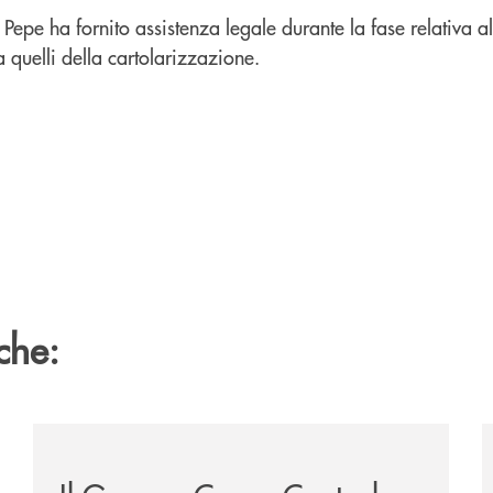
Pepe ha fornito assistenza legale durante la fase relativa al
a quelli della cartolarizzazione.
che:
ca-siglano-la-partnership-strategica/
/news/il-gruppo-cassa-centrale-selezionato-in-esclus
/