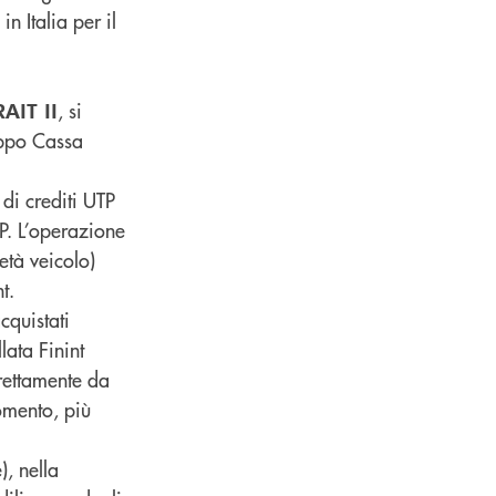
in Italia per il
, si
AIT II
ruppo Cassa
di crediti UTP
TP. L’operazione
età veicolo)
t.
acquistati
lata Finint
rettamente da
omento, più
), nella