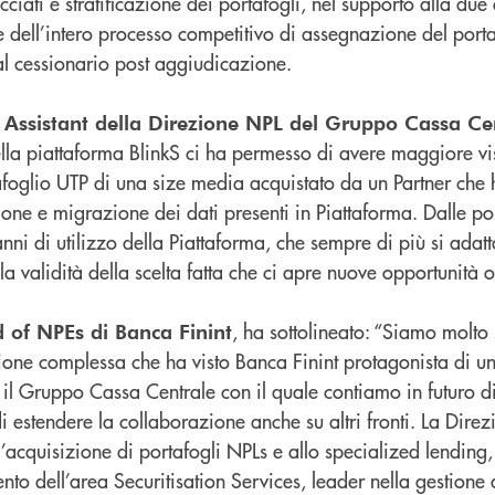
ciati e stratificazione dei portafogli, nel supporto alla due
one dell’intero processo competitivo di assegnazione del porta
al cessionario post aggiudicazione.
r Assistant della Direzione NPL del Gruppo Cassa Ce
della piattaforma BlinkS ci ha permesso di avere maggiore vis
afoglio UTP di una size media acquistato da un Partner che h
one e migrazione dei dati presenti in Piattaforma. Dalle po
anni di utilizzo della Piattaforma, che sempre di più si adatt
 validità della scelta fatta che ci apre nuove opportunità o
, ha sottolineato: “Siamo molto s
 of NPEs di Banca Finint
ione complessa che ha visto Banca Finint protagonista di u
 il Gruppo Cassa Centrale con il quale contiamo in futuro d
 di estendere la collaborazione anche su altri fronti. La Dir
’acquisizione di portafogli NPLs e allo specialized lending,
ento dell’area Securitisation Services, leader nella gestione