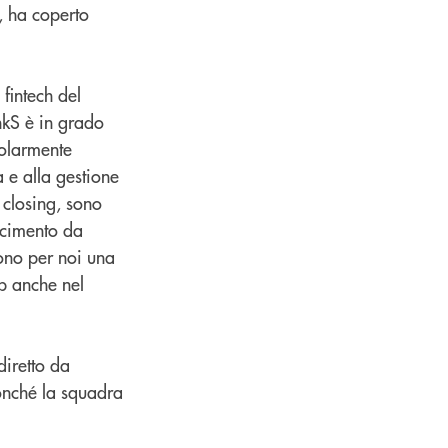
, ha coperto
 fintech del
nkS è in grado
colarmente
a e alla gestione
l closing, sono
oscimento da
sono per noi una
ip anche nel
diretto da
onché la squadra