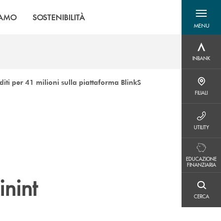
IAMO
SOSTENIBILITÀ
MENU
menu destra
INBANK
INBANK
ti per 41 milioni sulla piattaforma BlinkS
FILIALI
FILIALI
UTILITY
UTILITY
EDUCAZIONE FINANZIARIA
EDUCAZIONE
FINANZIARIA
inint
CERCA
CERCA