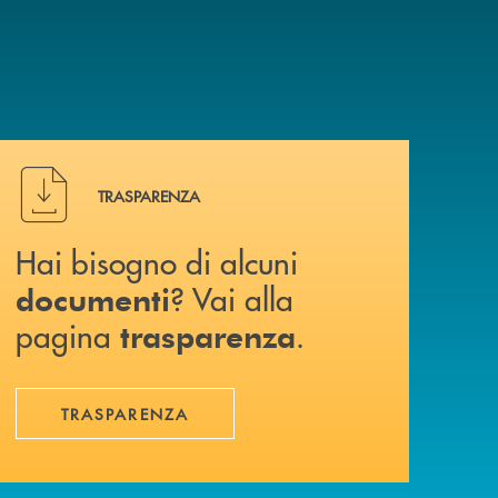
Hai bisogno di alcuni documenti ? Vai alla pagina traspa
TRASPARENZA
Hai bisogno di alcuni
? Vai alla
documenti
pagina
.
trasparenza
TRASPARENZA