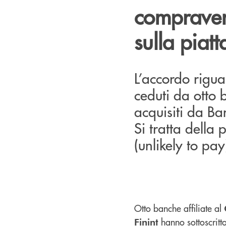
compravend
sulla piat
L’accordo rigu
ceduti da otto 
acquisiti da Ba
Si tratta della
(unlikely to pa
Otto banche affiliate al
hanno sottoscritt
Finint