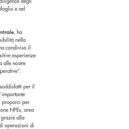
 diligence degli
foglio e nel
, ha
ntrale
ibilità nella
a condiviso il
sitive esperienze
a alle nostre
perative”.
oddisfatti per il
n’importante
i proporci per
ezione NPEs, area
 grazie alla
 di operazioni di