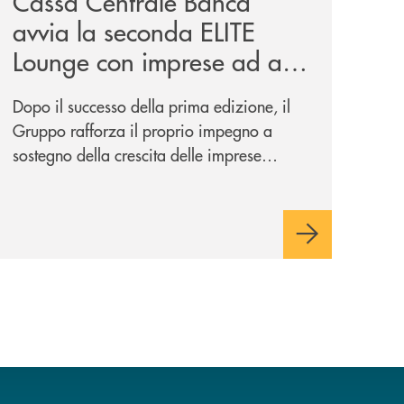
Cassa Centrale Banca
avvia la seconda ELITE
Lounge con imprese ad alto
potenziale
Dopo il successo della prima edizione, il
Gruppo rafforza il proprio impegno a
sostegno della crescita delle imprese
italiane, accompagnandole in un percorso
di sviluppo, innovazione e accesso ai
mercati dei capitali.