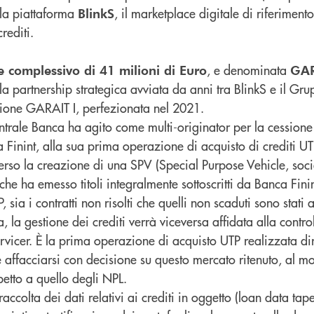
lla piattaforma
, il marketplace digitale di riferimento 
BlinkS
rediti.
, e denominata
e complessivo di 41 milioni di Euro
GAR
lla partnership strategica avviata da anni tra BlinkS e il G
sione GARAIT I, perfezionata nel 2021.
trale Banca ha agito come multi-originator per la cessione 
a Finint, alla sua prima operazione di acquisto di crediti U
verso la creazione di una SPV (Special Purpose Vehicle, soci
he ha emesso titoli integralmente sottoscritti da Banca Finin
, sia i contratti non risolti che quelli non scaduti sono stati 
 la gestione dei crediti verrà viceversa affidata alla control
rvicer. È la prima operazione di acquisto UTP realizzata di
 affacciarsi con decisione su questo mercato ritenuto, al m
petto a quello degli NPL.
accolta dei dati relativi ai crediti in oggetto (loan data tape