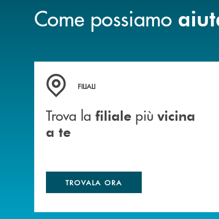
Come possiamo
aiut
Trova la filiale più vicina a te
FILIALI
Trova la
più
filiale
vicina
a te
TROVALA ORA