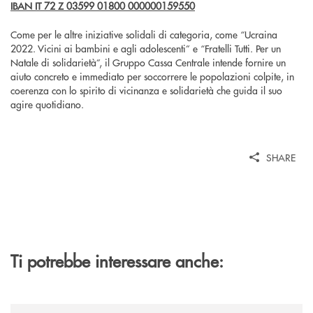
IBAN IT 72 Z 03599 01800 000000159550
Come per le altre iniziative solidali di categoria, come “Ucraina
2022. Vicini ai bambini e agli adolescenti” e “Fratelli Tutti. Per un
Natale di solidarietà”, il Gruppo Cassa Centrale intende fornire un
aiuto concreto e immediato per soccorrere le popolazioni colpite, in
coerenza con lo spirito di vicinanza e solidarietà che guida il suo
agire quotidiano.
SHARE
Ti potrebbe interessare anche:
/news/banca-cambiano-1884-e-cassa-centrale-banca-siglano-la-partner