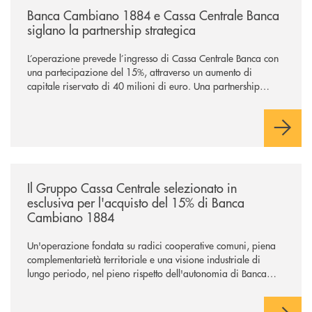
Banca Cambiano 1884 e Cassa Centrale Banca
siglano la partnership strategica
L’operazione prevede l’ingresso di Cassa Centrale Banca con
una partecipazione del 15%, attraverso un aumento di
capitale riservato di 40 milioni di euro. Una partnership
industriale strategica, fondata sulla condivisione di valori
comuni e sulla prossimità ai territori, per ampliare l’offerta e
sostenere nuove opportunità di crescita e sviluppo.
/news/il-gruppo-cassa-centrale-selezionato-in-esclusiva-per-lacquisto
Il Gruppo Cassa Centrale selezionato in
esclusiva per l'acquisto del 15% di Banca
Cambiano 1884
Un'operazione fondata su radici cooperative comuni, piena
complementarietà territoriale e una visione industriale di
lungo periodo, nel pieno rispetto dell'autonomia di Banca
Cambiano. Nei prossimi giorni verrà avviato il periodo di
negoziazione esclusiva per la finalizzazione dell’operazione.