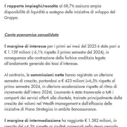
Il
al 68,7% assicura ampia
rapporto impieghi/raccolta
disponibilità di liquidità a sostegno delle iniziative di sviluppo del
Gruppo.
Conto economico consolidato
Il
per i primi sei mesi del 2025 è stato pari a
margine di interesse
€ 1.159 milioni (-6,1% rispetto il primo semestre del 2024), in
conseguenza alla contrazione della forbice creditizia legata
all’andamento generale dei tassi d’interesse.
Al contrario, le
hanno registrato un ulteriore
commissioni nette
semestre di crescita, portandosi a € 423 milioni (+6,5% rispetto al
primo semestre 2024, in ulteriore accelerazione rispetto al ritmo di
incremento dell’intero 2024). L’aumento è stato trasversale a tutti i
comparti dei servizi offerti alla clientela, trainato principalmente dalla
crescita dei volumi nel Wealth Management e dall’efficacia delle
iniziative di Piano Strategico in ambito Bancassurance.
Il
ha raggiunto € 1.582 milioni, in
margine di intermediazione
crescita del +4,3% rispetto ai risultati conseguiti nello stesso periodo