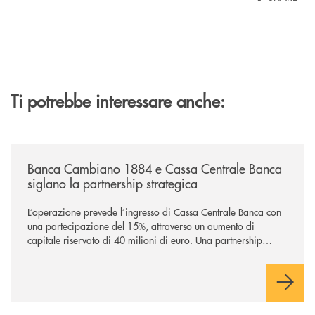
Ti potrebbe interessare anche:
/news/banca-cambiano-1884-e-cassa-centrale-banca-siglano-la-partner
Banca Cambiano 1884 e Cassa Centrale Banca
siglano la partnership strategica
L’operazione prevede l’ingresso di Cassa Centrale Banca con
una partecipazione del 15%, attraverso un aumento di
capitale riservato di 40 milioni di euro. Una partnership
industriale strategica, fondata sulla condivisione di valori
comuni e sulla prossimità ai territori, per ampliare l’offerta e
sostenere nuove opportunità di crescita e sviluppo.