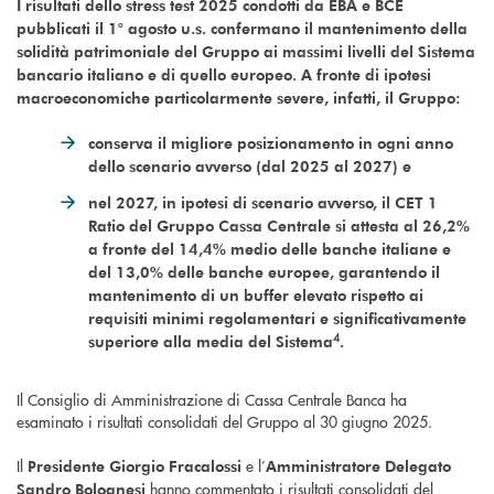
I risultati dello stress test 2025 condotti da EBA e BCE
pubblicati il 1° agosto u.s. confermano il mantenimento della
solidità patrimoniale del Gruppo ai massimi livelli del Sistema
bancario italiano e di quello europeo. A fronte di ipotesi
macroeconomiche particolarmente severe, infatti, il Gruppo:
conserva il migliore posizionamento in ogni anno
dello scenario avverso (dal 2025 al 2027) e
nel 2027, in ipotesi di scenario avverso, il CET 1
Ratio del Gruppo Cassa Centrale si attesta al 26,2%
a fronte del 14,4% medio delle banche italiane e
del 13,0% delle banche europee, garantendo il
mantenimento di un buffer elevato rispetto ai
requisiti minimi regolamentari e significativamente
4
superiore alla media del Sistema
.
Il Consiglio di Amministrazione di Cassa Centrale Banca ha
esaminato i risultati consolidati del Gruppo al 30 giugno 2025.
Il
e l’
Presidente Giorgio Fracalossi
Amministratore Delegato
hanno commentato i risultati consolidati del
Sandro Bolognesi