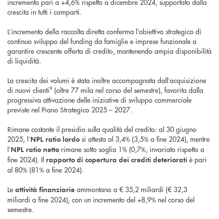
incremento pari a +4,6% rispetto a dicembre 2024, supportato dalla
crescita in tutti i comparti.
L’incremento della raccolta diretta conferma l’obiettivo strategico di
continuo sviluppo del funding da famiglie e imprese funzionale a
garantire crescente offerta di credito, mantenendo ampia disponibilità
di liquidità.
La crescita dei volumi è stata inoltre accompagnata dall’acquisizione
9
di nuovi clienti
(oltre 77 mila nel corso del semestre), favorita dalla
progressiva attivazione delle iniziative di sviluppo commerciale
previste nel Piano Strategico 2025 – 2027.
Rimane costante il presidio sulla qualità del credito: al 30 giugno
2025, l’
si attesta al 3,4% (3,5% a fine 2024), mentre
NPL ratio lordo
l’
rimane sotto soglia 1% (0,7%, invariato rispetto a
NPL ratio netto
fine 2024). Il
è pari
rapporto di copertura dei crediti
deteriorati
al 80% (81% a fine 2024).
Le
ammontano a € 35,2 miliardi (€ 32,3
attività finanziarie
miliardi a fine 2024), con un incremento del +8,9% nel corso del
semestre.