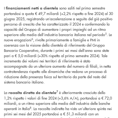
I
sono saliti nel primo semestre
finanziamenti netti a clientela
portandosi a quota € 49,7 miliardi (+2,2% rispetto a fine 2024) al 30
giugno 2025, registrando un’accelerazione a seguito del già positivo
percorso di crescita che ha caratterizzato il 2024 e confermando la
capacità del Gruppo di aumentare i propri impieghi ad un ritmo
5
superiore alla media dell’industria bancaria italiana nel periodo
. Le
6
nuove erogazioni
, rivolte primariamente a famiglie e PMI in
coerenza con la visione della clientela di riferimento del Gruppo
Bancario Cooperativo, durante i primi sei mesi dell’anno sono state
pari a € 5,0 miliardi (+30% rispetto al primo semestre 2024). Tale
incremento dei volumi nei territori di riferimento è stato
accompagnato da un ulteriore aumento del numero di filiali, in netta
controtendenza rispetto alle dinamiche che vedono un processo di
riduzione della presenza fisica sul territorio da parte del resto del
sistema bancario italiano.
7
La
è ulteriormente cresciuta dello
raccolta diretta da clientela
1,2% rispetto i valori di fine 2024 (+3,6% A/A), portandosi a € 72,0
miliardi, a un ritmo superiore alla media dell’industria delle banche
8
operanti in Italia
. La raccolta indiretta ha visto un’ulteriore spinta nei
primi sei mesi del 2025 portandosi a € 51,3 miliardi con un