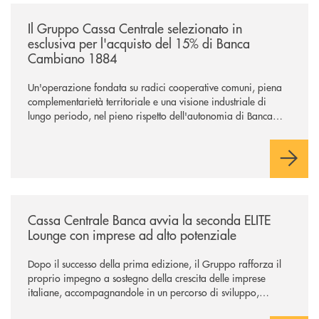
/news/il-gruppo-cassa-centrale-selezionato-in-esclusiva-per-lacquisto
Il Gruppo Cassa Centrale selezionato in
esclusiva per l'acquisto del 15% di Banca
Cambiano 1884
Un'operazione fondata su radici cooperative comuni, piena
complementarietà territoriale e una visione industriale di
lungo periodo, nel pieno rispetto dell'autonomia di Banca
Cambiano. Nei prossimi giorni verrà avviato il periodo di
negoziazione esclusiva per la finalizzazione dell’operazione.
/news/cassa-centrale-banca-avvia-la-seconda-elite-lounge-con-imprese-
Cassa Centrale Banca avvia la seconda ELITE
Lounge con imprese ad alto potenziale
Dopo il successo della prima edizione, il Gruppo rafforza il
proprio impegno a sostegno della crescita delle imprese
italiane, accompagnandole in un percorso di sviluppo,
innovazione e accesso ai mercati dei capitali.