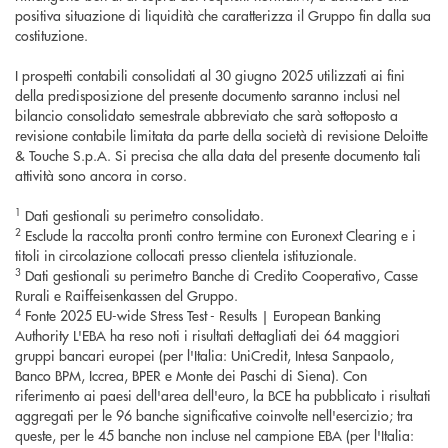
positiva situazione di liquidità che caratterizza il Gruppo fin dalla sua
costituzione.
I prospetti contabili consolidati al 30 giugno 2025 utilizzati ai fini
della predisposizione del presente documento saranno inclusi nel
bilancio consolidato semestrale abbreviato che sarà sottoposto a
revisione contabile limitata da parte della società di revisione Deloitte
& Touche S.p.A. Si precisa che alla data del presente documento tali
attività sono ancora in corso.
1
Dati gestionali su perimetro consolidato.
2
Esclude la raccolta pronti contro termine con Euronext Clearing e i
titoli in circolazione collocati presso clientela istituzionale.
3
Dati gestionali su perimetro Banche di Credito Cooperativo, Casse
Rurali e Raiffeisenkassen del Gruppo.
4
Fonte 2025 EU-wide Stress Test - Results | European Banking
Authority L'EBA ha reso noti i risultati dettagliati dei 64 maggiori
gruppi bancari europei (per l'Italia: UniCredit, Intesa Sanpaolo,
Banco BPM, Iccrea, BPER e Monte dei Paschi di Siena). Con
riferimento ai paesi dell'area dell'euro, la BCE ha pubblicato i risultati
aggregati per le 96 banche significative coinvolte nell'esercizio; tra
queste, per le 45 banche non incluse nel campione EBA (per l'Italia: