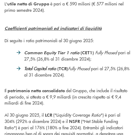
L'
è pari a € 590 milioni (€ 577 milioni nel
utile netto
di Gruppo
primo semestre 2024).
Coefficienti patrimoniali ed indicatori di liquidità
Di seguito i ratio patrimoniali al 30 giugno 2025:
Fully Phased
pari al
Common Equity Tier 1 ratio
(CET1)
27,5% (26,8% al 31 dicembre 2024);
Total Capital ratio
Fully Phased
pari al 27,5% (26,8%
(TCR)
al 31 dicembre 2024).
Il
del Gruppo, che include il risultato
patrimonio netto consolidato
di periodo, si attesta a € 9,9 miliardi (in crescita rispetto ai € 9,4
miliardi di fine 2024).
Al 30 giugno 2025, il
("Liquidity Coverage
Ratio
") è pari al
LCR
304% (292% a dicembre 2024) e il
("Net Stable Funding
NSFR
Ratio") è pari al 176% (180% a fine 2024). Entrambi gli indicatori
rimangono ben al di sopra dei requisiti normativi, a denotare una