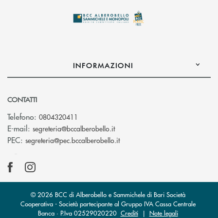
INFORMAZIONI
CONTATTI
Telefono:
0804320411
(si apre l’app di posta elettroni
E-mail:
segreteria@bccalberobello.it
(si apre l’app di posta elettro
PEC:
segreteria@pec.bccalberobello.it
© 2026 BCC di Alberobello e Sammichele di Bari Società
Cooperativa - Società partecipante al Gruppo IVA Cassa Centrale
Banca · P.Iva 02529020220
Crediti
|
Note legali