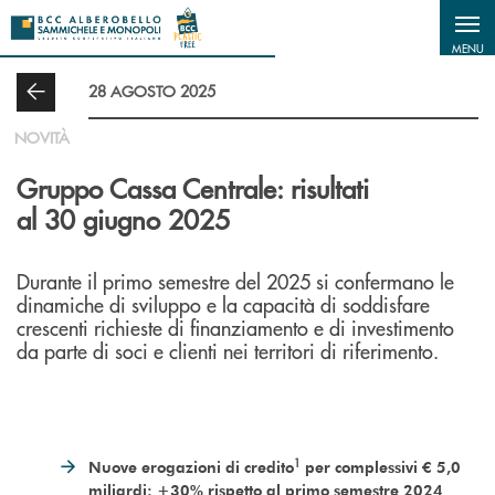
Salta al contenuto principale
MENU
28 AGOSTO 2025
NOVITÀ
Gruppo Cassa Centrale: risultati
al 30 giugno 2025
Durante il primo semestre del 2025 si confermano le
dinamiche di sviluppo e la capacità di soddisfare
crescenti richieste di finanziamento e di investimento
da parte di soci e clienti nei territori di riferimento.
1
Nuove erogazioni di credito
per complessivi € 5,0
miliardi: +30% rispetto al primo semestre 2024