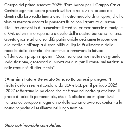
Gruppo del primo semestre 2025: "Fare banca per il Gruppo Cassa
Centrale significa essere presenti sul territorio e vicini ai soci e ai
clienti nelle loro scelte finanziarie. Il nostro modello di sviluppo, che ha
visto aumentare ancora la presenza fisica con l’apertura di nuove
filiali, ha consentito di aumentare il credito, primariamente a famiglie
e PMI, ad un ritmo superiore a quello dell’industria bancaria italiana.
Questo grazie ad una solidità patrimoniale decisamente superiore
alla media e all’ampia disponibilità di liquidità alimentata dalla
raccolta dalla clientela, che continua a rinnovare la fiducia
affidandoci i propri risparmi. Questi sono per noi risultati di grande
soddisfazione, generatori di nuova crescita per il Paese, nei territori e
nelle comunità di riferimento”.
L’
prosegue: “I
Amministratore Delegato Sandro Bolognesi
risultati dello stress test condotto da EBA e BCE per il periodo 2025
-2027 rafforzano la passione che mettiamo nel nostro quotidiano: il
grado di solidità patrimoniale, che si è attestato sui migliori livelli
italiano ed europeo in ogni anno dello scenario avverso, conferma la
nostra capacità di resilienza nel lungo termine”.
Stato patrimoniale consolidato