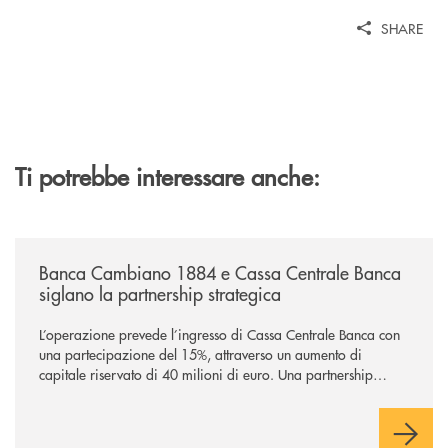
SHARE
Ti potrebbe interessare anche:
/news/banca-cambiano-1884-e-cassa-centrale-banca-siglano-la-partner
Banca Cambiano 1884 e Cassa Centrale Banca
siglano la partnership strategica
L’operazione prevede l’ingresso di Cassa Centrale Banca con
una partecipazione del 15%, attraverso un aumento di
capitale riservato di 40 milioni di euro. Una partnership
industriale strategica, fondata sulla condivisione di valori
comuni e sulla prossimità ai territori, per ampliare l’offerta e
sostenere nuove opportunità di crescita e sviluppo.