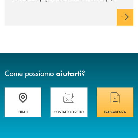
innovazione e accesso ai mercati dei capitali.
Come possiamo
?
aiutarti
Trova la filiale più vicina a te
Hai bisogno di assistenza immediata ?
Hai bisogno di alcuni
FILIALI
CONTATTO DIRETTO
TRASPARENZA