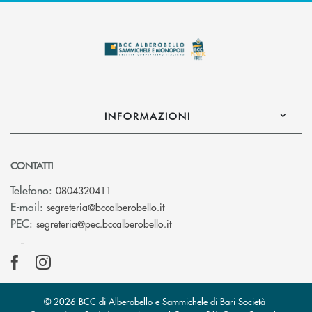
INFORMAZIONI
CONTATTI
Telefono:
0804320411
(si apre l’app di posta elettroni
E-mail:
segreteria@bccalberobello.it
(si apre l’app di posta elettro
PEC:
segreteria@pec.bccalberobello.it
© 2026 BCC di Alberobello e Sammichele di Bari Società