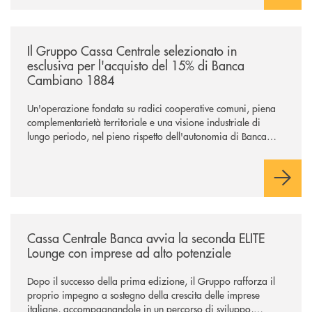
/news/il-gruppo-cassa-centrale-selezionato-in-esclusiva-per-lacquisto
Il Gruppo Cassa Centrale selezionato in
esclusiva per l'acquisto del 15% di Banca
Cambiano 1884
Un'operazione fondata su radici cooperative comuni, piena
complementarietà territoriale e una visione industriale di
lungo periodo, nel pieno rispetto dell'autonomia di Banca
Cambiano. Nei prossimi giorni verrà avviato il periodo di
negoziazione esclusiva per la finalizzazione dell’operazione.
/news/cassa-centrale-banca-avvia-la-seconda-elite-lounge-con-imprese-
Cassa Centrale Banca avvia la seconda ELITE
Lounge con imprese ad alto potenziale
Dopo il successo della prima edizione, il Gruppo rafforza il
proprio impegno a sostegno della crescita delle imprese
italiane, accompagnandole in un percorso di sviluppo,