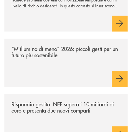
livello di rischio desiderati. In questo contesto si inseriscono
NEF Ethical Step to Balanced 2030 e NEF Target 2031, due
soluzioni tra loro complementari, pensate per accompagnare
l’investitore in un percorso strutturato e consapevole.
/news/m-illumino-di-meno-2026-piccoli-gesti-per-un-futuro-piu-sostenib
“M’illumino di meno” 2026: piccoli gesti per un
futuro più sostenibile
/news/risparmio-gestito-nef-supera-i-10-miliardi-di-euro-e-presenta-d
Risparmio gestito: NEF supera i 10 miliardi di
euro e presenta due nuovi comparti