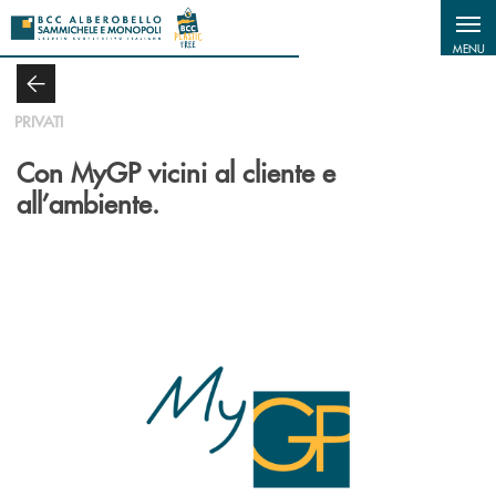
Salta al contenuto principale
MENU
PRIVATI
Con MyGP vicini al cliente e
all’ambiente.