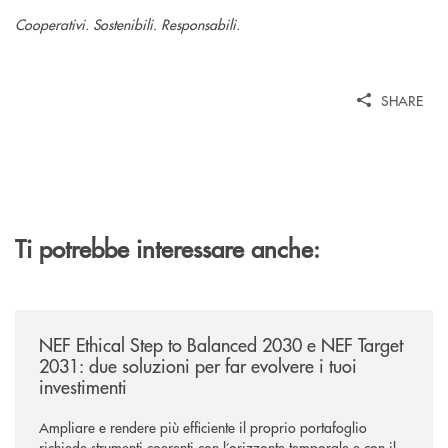
Cooperativi. Sostenibili. Responsabili.
SHARE
Ti potrebbe interessare anche:
/news/nef-ethical-step-to-balanced-2030-e-nef-target-2031-due-soluzioni
NEF Ethical Step to Balanced 2030 e NEF Target
2031: due soluzioni per far evolvere i tuoi
investimenti
Ampliare e rendere più efficiente il proprio portafoglio
richiede strumenti coerenti con l’orizzonte temporale e con il