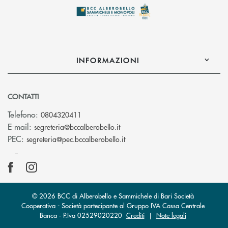
INFORMAZIONI
CONTATTI
Telefono:
0804320411
(si apre l’app di posta elettroni
E-mail:
segreteria@bccalberobello.it
(si apre l’app di posta elettro
PEC:
segreteria@pec.bccalberobello.it
© 2026 BCC di Alberobello e Sammichele di Bari Società
Cooperativa - Società partecipante al Gruppo IVA Cassa Centrale
Banca · P.Iva 02529020220
Crediti
|
Note legali