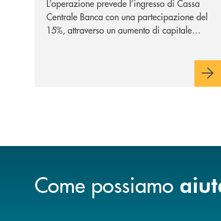
L’operazione prevede l’ingresso di Cassa
Centrale Banca con una partecipazione del
15%, attraverso un aumento di capitale
riservato di 40 milioni di euro. Una
partnership industriale strategica, fondata
sulla condivisione di valori comuni e sulla
prossimità ai territori, per ampliare l’offerta
e sostenere nuove opportunità di crescita e
sviluppo.
Come possiamo
aiut