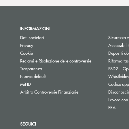
INFORMAZIONI
Dati societari
Sicurezza 
Privacy
Accessibili
Cookie
Depositi do
Reclami e Risoluzione delle controversie
Riforma tas
Trasparenza
PSD2 – Op
Nuovo default
Whistleblo
MiFID
Codice appa
Apre una nuova finestra
Arbitro Controversie Finanziarie
Disconosci
Lavora con
FEA
SEGUICI