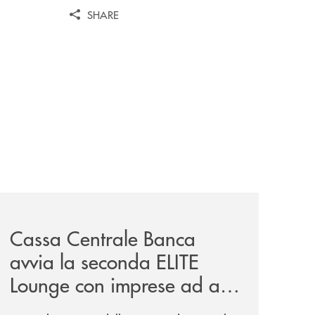
SHARE
iva-per-lacquisto-del-15-di-banca-cambiano-1884/
news/cassa-centrale-banca-avvia-la-seconda-elite-lounge-
Cassa Centrale Banca
avvia la seconda ELITE
Lounge con imprese ad alto
potenziale