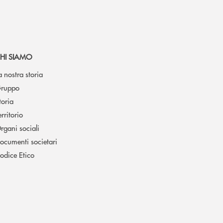
HI SIAMO
a nostra storia
ruppo
toria
erritorio
rgani sociali
ocumenti societari
odice Etico