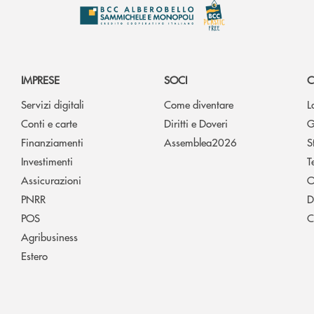
IMPRESE
SOCI
C
Servizi digitali
Come diventare
L
Conti e carte
Diritti e Doveri
G
Finanziamenti
Assemblea2026
S
Investimenti
T
Assicurazioni
O
PNRR
D
POS
C
Agribusiness
Estero