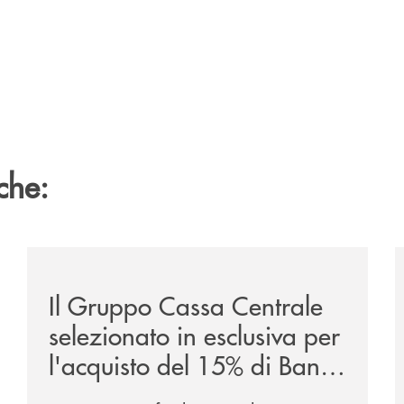
che:
ca-siglano-la-partnership-strategica/
/news/il-gruppo-cassa-centrale-selezionato-in-esclus
/
Il Gruppo Cassa Centrale
selezionato in esclusiva per
l'acquisto del 15% di Banca
Cambiano 1884