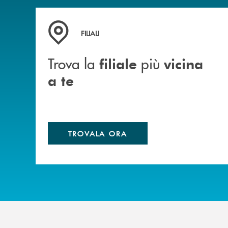
Trova la filiale più vicina a te
FILIALI
Trova la
più
filiale
vicina
a te
TROVALA ORA