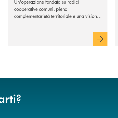
Un'operazione fondata su radici
cooperative comuni, piena
complementarietà territoriale e una visione
industriale di lungo periodo, nel pieno
rispetto dell'autonomia di Banca
Cambiano. Nei prossimi giorni verrà
avviato il periodo di negoziazione
esclusiva per la finalizzazione
dell’operazione.
?
arti