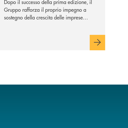
Dopo il successo della prima edizione, il
Gruppo rafforza il proprio impegno a
sostegno della crescita delle imprese
italiane, accompagnandole in un percorso
di sviluppo, innovazione e accesso ai
mercati dei capitali.