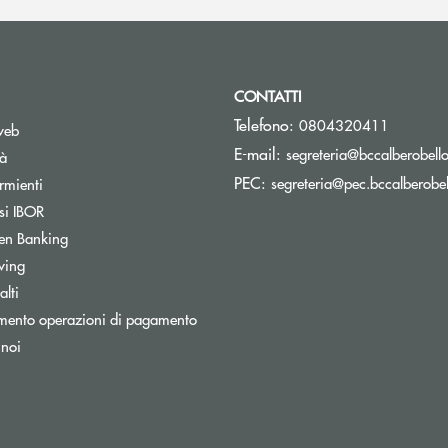
CONTATTI
Telefono:
0804320411
web
E-mail:
segreteria@bccalberobello
tà
PEC:
segreteria@pec.bccalberobell
rmienti
si IBOR
Apre una nuova finestra
en Banking
wing
lti
mento operazioni di pagamento
 noi