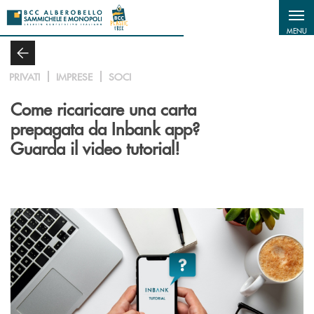
Salta al contenuto principale
MENU
PRIVATI
IMPRESE
SOCI
Come ricaricare una carta
prepagata da Inbank app?
Guarda il video tutorial!