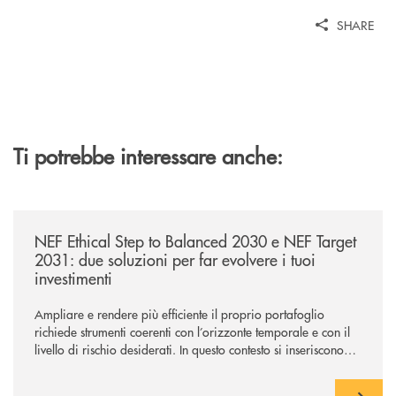
SHARE
Ti potrebbe interessare anche:
/news/nef-ethical-step-to-balanced-2030-e-nef-target-2031-due-soluzioni
NEF Ethical Step to Balanced 2030 e NEF Target
2031: due soluzioni per far evolvere i tuoi
investimenti
Ampliare e rendere più efficiente il proprio portafoglio
richiede strumenti coerenti con l’orizzonte temporale e con il
livello di rischio desiderati. In questo contesto si inseriscono
NEF Ethical Step to Balanced 2030 e NEF Target 2031, due
soluzioni tra loro complementari, pensate per accompagnare