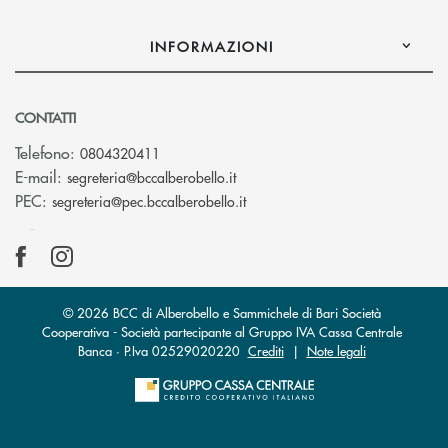
INFORMAZIONI
CONTATTI
Telefono:
0804320411
(si apre l’app di posta elettroni
E-mail:
segreteria@bccalberobello.it
(si apre l’app di posta elettro
PEC:
segreteria@pec.bccalberobello.it
© 2026 BCC di Alberobello e Sammichele di Bari Società
Cooperativa - Società partecipante al Gruppo IVA Cassa Centrale
Banca · P.Iva 02529020220
Crediti
|
Note legali