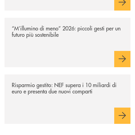
l’investitore in un percorso strutturato e consapevole.
/news/m-illumino-di-meno-2026-piccoli-gesti-per-un-futuro-piu-sostenib
“M’illumino di meno” 2026: piccoli gesti per un
futuro più sostenibile
/news/risparmio-gestito-nef-supera-i-10-miliardi-di-euro-e-presenta-d
Risparmio gestito: NEF supera i 10 miliardi di
euro e presenta due nuovi comparti