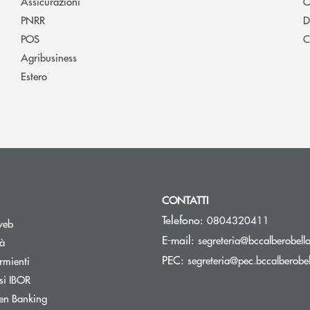
Assicurazioni
O
PNRR
D
POS
C
Agribusiness
Estero
CONTATTI
Telefono:
0804320411
web
E-mail:
segreteria@bccalberobello
tà
PEC:
segreteria@pec.bccalberobell
rmienti
si IBOR
Apre una nuova finestra
en Banking