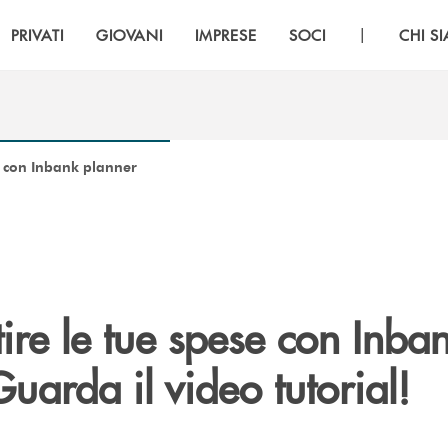
|
PRIVATI
GIOVANI
IMPRESE
SOCI
CHI S
e con Inbank planner
re le tue spese con Inba
uarda il video tutorial!