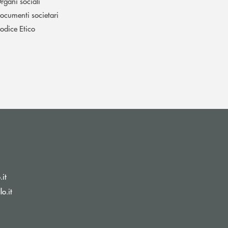
rgani sociali
ocumenti societari
odice Etico
(si apre l’app di posta elettronica)
.it
(si apre l’app di posta elettronica)
o.it