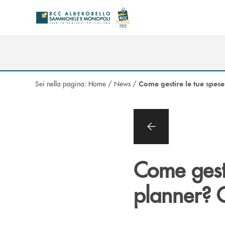
Salta al contenuto principale
Sei nella pagina:
Home
/
News
/
Come gestire le tue spes
Come gesti
planner? G