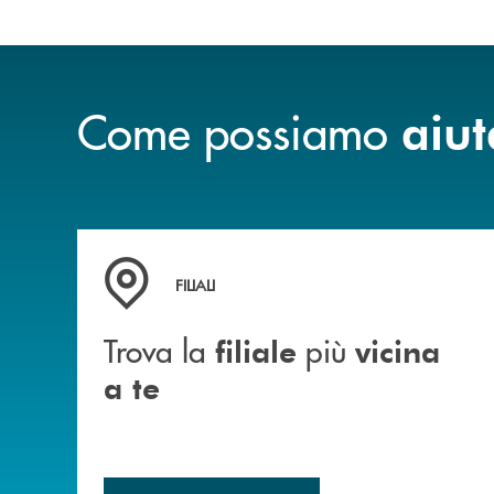
Come possiamo
aiut
Trova la filiale più vicina a te
FILIALI
Trova la
più
filiale
vicina
a te