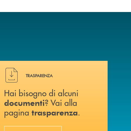
Hai bisogno di alcuni documenti ? Vai alla pagina traspa
TRASPARENZA
Hai bisogno di alcuni
? Vai alla
documenti
pagina
.
trasparenza