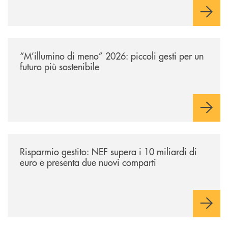
soluzioni tra loro complementari, pensate per accompagnare
l’investitore in un percorso strutturato e consapevole.
/news/m-illumino-di-meno-2026-piccoli-gesti-per-un-futuro-piu-sostenib
“M’illumino di meno” 2026: piccoli gesti per un
futuro più sostenibile
/news/risparmio-gestito-nef-supera-i-10-miliardi-di-euro-e-presenta-d
Risparmio gestito: NEF supera i 10 miliardi di
euro e presenta due nuovi comparti