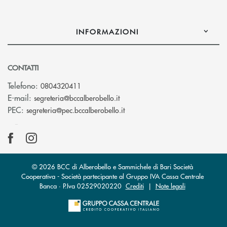
INFORMAZIONI
CONTATTI
Telefono:
0804320411
(si apre l’app di posta elettroni
E-mail:
segreteria@bccalberobello.it
(si apre l’app di posta elettro
PEC:
segreteria@pec.bccalberobello.it
© 2026 BCC di Alberobello e Sammichele di Bari Società
Cooperativa - Società partecipante al Gruppo IVA Cassa Centrale
Banca · P.Iva 02529020220
Crediti
|
Note legali