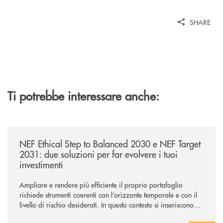
SHARE
Ti potrebbe interessare anche:
/news/nef-ethical-step-to-balanced-2030-e-nef-target-2031-due-soluzioni
NEF Ethical Step to Balanced 2030 e NEF Target
2031: due soluzioni per far evolvere i tuoi
investimenti
Ampliare e rendere più efficiente il proprio portafoglio
richiede strumenti coerenti con l’orizzonte temporale e con il
livello di rischio desiderati. In questo contesto si inseriscono
NEF Ethical Step to Balanced 2030 e NEF Target 2031, due