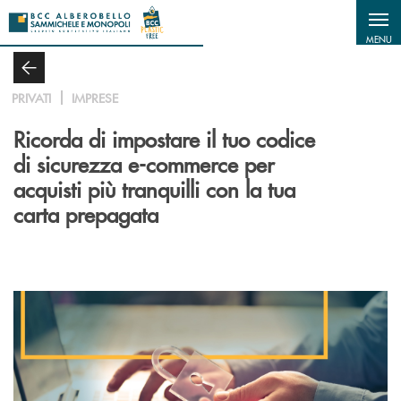
Salta al contenuto principale
MENU
PRIVATI
IMPRESE
Ricorda di impostare il tuo codice
di sicurezza e-commerce per
acquisti più tranquilli con la tua
carta prepagata