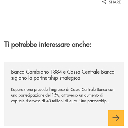
SHARE
Ti potrebbe interessare anche:
/news/banca-cambiano-1884-e-cassa-centrale-banca-siglano-la-partner
Banca Cambiano 1884 e Cassa Centrale Banca
siglano la partnership strategica
L’operazione prevede l’ingresso di Cassa Centrale Banca con
una partecipazione del 15%, attraverso un aumento di
capitale riservato di 40 milioni di euro. Una partnership
industriale strategica, fondata sulla condivisione di valori
comuni e sulla prossimità ai territori, per ampliare l’offerta e
sostenere nuove opportunità di crescita e sviluppo.