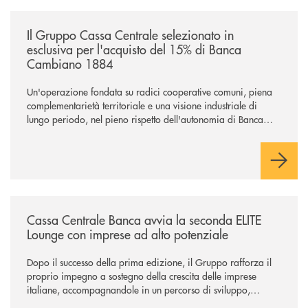
/news/il-gruppo-cassa-centrale-selezionato-in-esclusiva-per-lacquisto
Il Gruppo Cassa Centrale selezionato in
esclusiva per l'acquisto del 15% di Banca
Cambiano 1884
Un'operazione fondata su radici cooperative comuni, piena
complementarietà territoriale e una visione industriale di
lungo periodo, nel pieno rispetto dell'autonomia di Banca
Cambiano. Nei prossimi giorni verrà avviato il periodo di
negoziazione esclusiva per la finalizzazione dell’operazione.
/news/cassa-centrale-banca-avvia-la-seconda-elite-lounge-con-imprese-
Cassa Centrale Banca avvia la seconda ELITE
Lounge con imprese ad alto potenziale
Dopo il successo della prima edizione, il Gruppo rafforza il
proprio impegno a sostegno della crescita delle imprese
italiane, accompagnandole in un percorso di sviluppo,
innovazione e accesso ai mercati dei capitali.