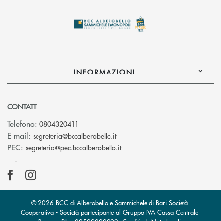
INFORMAZIONI
CONTATTI
Telefono:
0804320411
(si apre l’app di posta elettroni
E-mail:
segreteria@bccalberobello.it
(si apre l’app di posta elettro
PEC:
segreteria@pec.bccalberobello.it
© 2026 BCC di Alberobello e Sammichele di Bari Società
Cooperativa - Società partecipante al Gruppo IVA Cassa Centrale