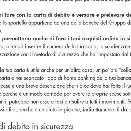
i fare con la carta di debito è versare e prelevare d
e lo sportello appartiene ad una delle banche del Gruppo di 
o.
i permettono anche di fare i tuoi acquisti online in s
, oltre ad inserire il numero della tua carta, la scadenza e
izzazione con il metodo di sicurezza che hai impostato dal
la tua carta è utile anche per un’altra cosa, un po’ più “colla
 carta e hai scaricato l’app di home banking della tua banca
 spese e una breve descrizione che ti dice dove hai fatto il t
ile perché è un modo comodo per avere le proprie spese sott
ti, potrebbe non essere facile risalire a tutti i movimenti. P
bilità, perché è un aiuto in più che, indirettamente, ti dà l
di debito in sicurezza