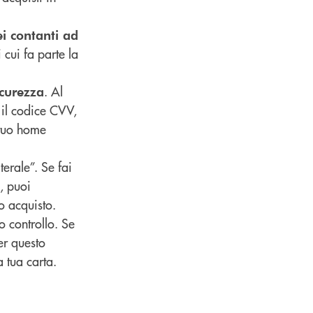
ei contanti ad
cui fa parte la
. Al
icurezza
 il codice CVV,
 tuo home
terale”. Se fai
, puoi
uo acquisto.
o controllo. Se
er questo
a tua carta.