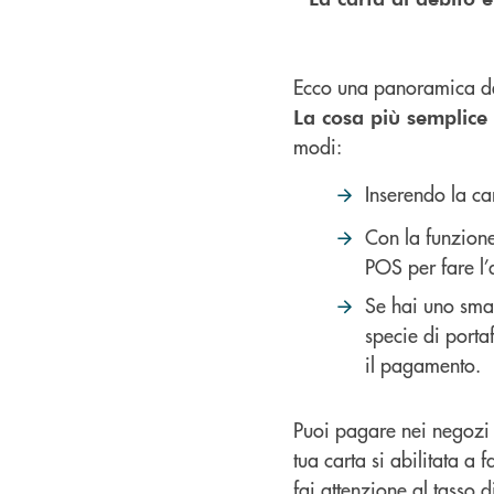
Ecco una panoramica dei 
La cosa più semplice
modi:
Inserendo la ca
Con la funzione
POS per fare l’
Se hai uno smar
specie di portaf
il pagamento.
Puoi pagare nei negozi e
tua carta si abilitata a 
fai attenzione al tasso d