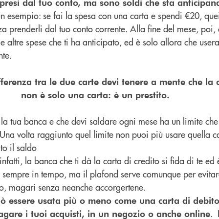
resi dal tuo conto, ma sono soldi che sta anticipand
n esempio: se fai la spesa con una carta e spendi €20, que
a prenderli dal tuo conto corrente. Alla fine del mese, poi, 
le altre spese che ti ha anticipato, ed è solo allora che usera
nte.
fferenza tra le due carte devi tenere a mente che la c
non è solo una carta: è un prestito.
a la tua banca e che devi saldare ogni mese ha un limite ch
Una volta raggiunto quel limite non puoi più usare quella c
to il saldo
 infatti, la banca che ti dà la carta di credito si fida di te ed
o sempre in tempo, ma il plafond serve comunque per evitare
lto, magari senza neanche accorgertene.
può essere usata più o meno come una carta di debito
. 
gare i tuoi acquisti, in un negozio o anche online