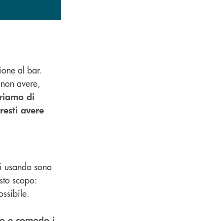
ione al bar.
 non avere,
riamo di
resti avere
tai usando sono
esto scopo:
ssibile.
co e comodo i