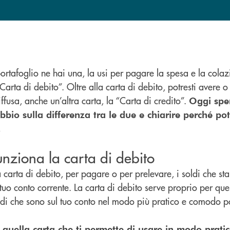
rtafoglio ne hai una, la usi per pagare la spesa e la colaz
arta di debito”. Oltre alla carta di debito, potresti avere o
fusa, anche un’altra carta, la “Carta di credito”.
Oggi spe
bbio sulla differenza tra le due e chiarire perché pot
.
nziona la carta di debito
a carta di debito, per pagare o per prelevare, i soldi che s
l tuo conto corrente. La carta di debito serve proprio per qu
oldi che sono sul tuo conto nel modo più pratico e comodo po
è quella carta che ti permette di usare in modo prati