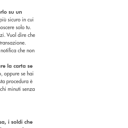
erlo su un
più sicuro in cui
noscere solo tu.
zzi. Vuol dire che
 transazione.
 notifica che non
re la carta se
o, oppure se hai
sta procedura è
ochi minuti senza
a, i soldi che