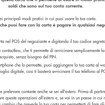
soldi che sono sul tuo conto corrente.
principali modi pratici in cui puoi usare la tua carta.
 che puoi fare con la carta è pagare in qualsiasi ne
rta nel POS del negoziante e digitando il tuo codice segreto,
 contactless, che ti permette di avvicinare semplicemente la 
acquisto, senza bisogno del PIN.
tphone che lo permette, puoi aggiungere la tua carta al wal
oglio digitale, così ti basterà avvicinare il tuo telefono al 
 prelevare contante anche se sei all’estero. Prima di partire
fare queste operazioni all’estero e, se vai in un paese in cui 
i cambio che prevede la tua carta per permetterti di fare gli