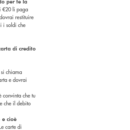
o per te la
i €20 li paga
dovrai restituire
i i soldi che
arta di credito
e si chiama
arta e dovrai
 è convinta che tu
 che il debito
 e cioè
Le carte di