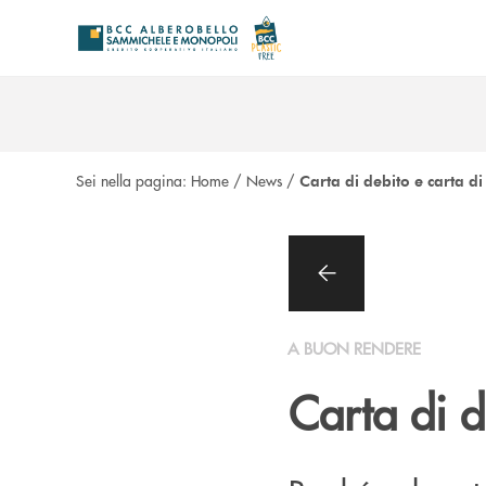
Salta al contenuto principale
Sei nella pagina:
Home
/
News
/
Carta di debito e carta di
A BUON RENDERE
Carta di d