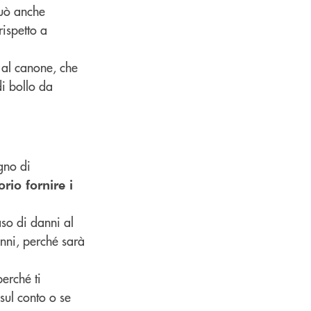
può anche
rispetto a
e al canone, che
di bollo da
ogno di
rio fornire i
aso di danni al
anni, perché sarà
perché ti
sul conto o se