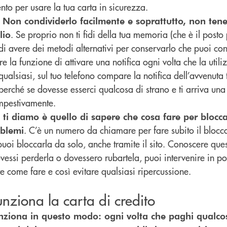
to per usare la tua carta in sicurezza.
N. Non condividerlo facilmente e soprattutto, non ten
. Se proprio non ti fidi della tua memoria (che è il posto 
lio
 di avere dei metodi alternativi per conservarlo che puoi co
fre la funzione di attivare una notifica ogni volta che la utili
ualsiasi, sul tuo telefono compare la notifica dell’avvenuta
perché se dovesse esserci qualcosa di strano e ti arriva una
empestivamente.
e ti diamo è quello di sapere che cosa fare per blocca
. C’è un numero da chiamare per fare subito il blocc
oblemi
uoi bloccarla da solo, anche tramite il sito. Conoscere que
vessi perderla o dovessero rubartela, puoi intervenire in p
e come fare e così evitare qualsiasi ripercussione.
nziona la carta di credito
unziona in questo modo: ogni volta che paghi qualcos