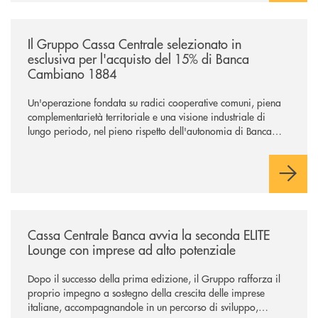
/news/il-gruppo-cassa-centrale-selezionato-in-esclusiva-per-lacquisto
Il Gruppo Cassa Centrale selezionato in
esclusiva per l'acquisto del 15% di Banca
Cambiano 1884
Un'operazione fondata su radici cooperative comuni, piena
complementarietà territoriale e una visione industriale di
lungo periodo, nel pieno rispetto dell'autonomia di Banca
Cambiano. Nei prossimi giorni verrà avviato il periodo di
negoziazione esclusiva per la finalizzazione dell’operazione.
/news/cassa-centrale-banca-avvia-la-seconda-elite-lounge-con-imprese-
Cassa Centrale Banca avvia la seconda ELITE
Lounge con imprese ad alto potenziale
Dopo il successo della prima edizione, il Gruppo rafforza il
proprio impegno a sostegno della crescita delle imprese
italiane, accompagnandole in un percorso di sviluppo,