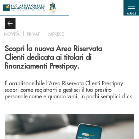
Salta al contenuto principale
MENU
NOVITÀ
PRIVATI
IMPRESE
Scopri la nuova Area Riservata
Clienti dedicata ai titolari di
finanziamenti Prestipay.
È ora disponibile l’Area Riservata Clienti Prestipay:
scopri come registrarti e gestisci il tuo prestito
personale come e quando vuoi, in pochi semplici click.