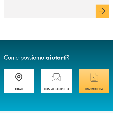
innovazione e accesso ai mercati dei capitali.
Come possiamo
?
aiutarti
Trova la filiale più vicina a te
Hai bisogno di assistenza immediata ?
Hai bisogno di alcuni
FILIALI
CONTATTO DIRETTO
TRASPARENZA