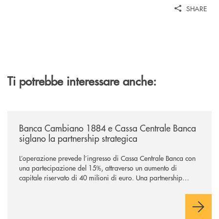
SHARE
Ti potrebbe interessare anche:
/news/banca-cambiano-1884-e-cassa-centrale-banca-siglano-la-partner
Banca Cambiano 1884 e Cassa Centrale Banca
siglano la partnership strategica
L’operazione prevede l’ingresso di Cassa Centrale Banca con
una partecipazione del 15%, attraverso un aumento di
capitale riservato di 40 milioni di euro. Una partnership
industriale strategica, fondata sulla condivisione di valori
comuni e sulla prossimità ai territori, per ampliare l’offerta e
sostenere nuove opportunità di crescita e sviluppo.