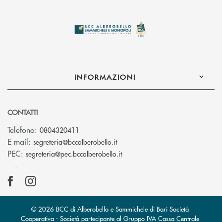
INFORMAZIONI
CONTATTI
Telefono:
0804320411
(si apre l’app di posta elettroni
E-mail:
segreteria@bccalberobello.it
(si apre l’app di posta elettro
PEC:
segreteria@pec.bccalberobello.it
© 2026 BCC di Alberobello e Sammichele di Bari Società
Cooperativa - Società partecipante al Gruppo IVA Cassa Centrale