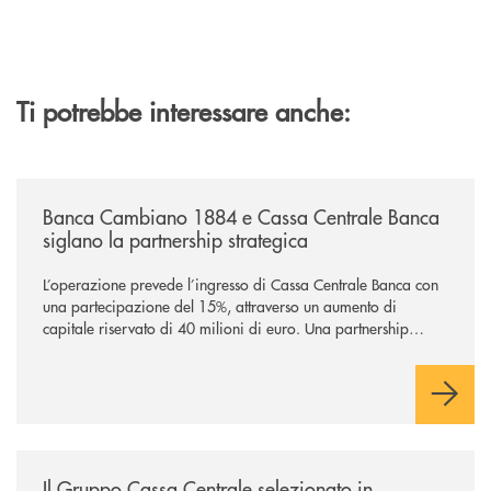
Ti potrebbe interessare anche:
/news/banca-cambiano-1884-e-cassa-centrale-banca-siglano-la-partner
Banca Cambiano 1884 e Cassa Centrale Banca
siglano la partnership strategica
L’operazione prevede l’ingresso di Cassa Centrale Banca con
una partecipazione del 15%, attraverso un aumento di
capitale riservato di 40 milioni di euro. Una partnership
industriale strategica, fondata sulla condivisione di valori
comuni e sulla prossimità ai territori, per ampliare l’offerta e
sostenere nuove opportunità di crescita e sviluppo.
/news/il-gruppo-cassa-centrale-selezionato-in-esclusiva-per-lacquisto
Il Gruppo Cassa Centrale selezionato in