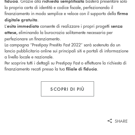
. Grazie alla
basterà presentare solo
fiducia
richiesta semplificata
la propria carta di identità e codice fiscale, perfezionando il
finanziamento in modo semplice e veloce con il supporto della
firma
.
digitale
gratuita
L’
consente di realizzare i propri progetti
esito immediato
senza
eliminando la burocrazia solitamente necessaria per
attese,
perfezionare un finanziamento.
La campagna “Prestipay Prestito Fast 2022” sarà sostenuta da un
lancio pubblicitario online sui principali siti e portali di informazione
a livello locale e nazionale.
Per scoprire tutti i dettagli su Prestipay Fast o effettuare la richiesta di
finanziamento recati presso la tua
.
filiale di fiducia
SCOPRI DI PIÙ
SHARE