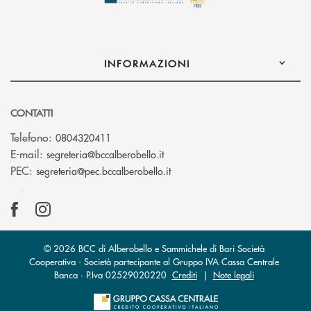
INFORMAZIONI
CONTATTI
Telefono:
0804320411
(si apre l’app di posta elettroni
E-mail:
segreteria@bccalberobello.it
(si apre l’app di posta elettro
PEC:
segreteria@pec.bccalberobello.it
© 2026 BCC di Alberobello e Sammichele di Bari Società
Cooperativa - Società partecipante al Gruppo IVA Cassa Centrale
Banca · P.Iva 02529020220
Crediti
|
Note legali