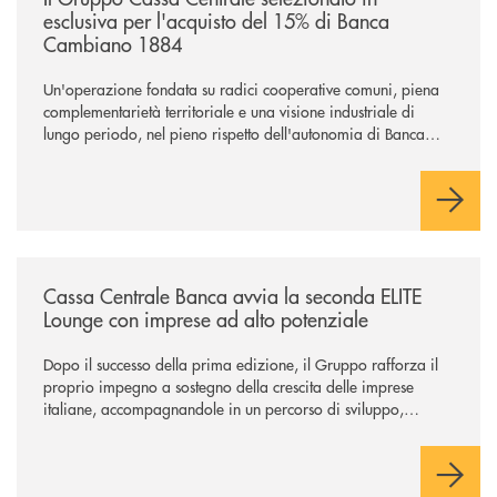
esclusiva per l'acquisto del 15% di Banca
Cambiano 1884
Un'operazione fondata su radici cooperative comuni, piena
complementarietà territoriale e una visione industriale di
lungo periodo, nel pieno rispetto dell'autonomia di Banca
Cambiano. Nei prossimi giorni verrà avviato il periodo di
negoziazione esclusiva per la finalizzazione dell’operazione.
/news/cassa-centrale-banca-avvia-la-seconda-elite-lounge-con-imprese-
Cassa Centrale Banca avvia la seconda ELITE
Lounge con imprese ad alto potenziale
Dopo il successo della prima edizione, il Gruppo rafforza il
proprio impegno a sostegno della crescita delle imprese
italiane, accompagnandole in un percorso di sviluppo,
innovazione e accesso ai mercati dei capitali.