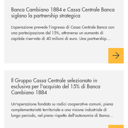
/news/banca-cambiano-1884-e-cassa-centrale-banca-siglano-la-partner
Banca Cambiano 1884 e Cassa Centrale Banca
siglano la partnership strategica
L’operazione prevede l’ingresso di Cassa Centrale Banca con
una partecipazione del 15%, attraverso un aumento di
capitale riservato di 40 milioni di euro. Una partnership
industriale strategica, fondata sulla condivisione di valori
comuni e sulla prossimità ai territori, per ampliare l’offerta e
sostenere nuove opportunità di crescita e sviluppo.
/news/il-gruppo-cassa-centrale-selezionato-in-esclusiva-per-lacquisto
Il Gruppo Cassa Centrale selezionato in
esclusiva per l'acquisto del 15% di Banca
Cambiano 1884
Un'operazione fondata su radici cooperative comuni, piena
complementarietà territoriale e una visione industriale di
lungo periodo, nel pieno rispetto dell'autonomia di Banca
Cambiano. Nei prossimi giorni verrà avviato il periodo di
negoziazione esclusiva per la finalizzazione dell’operazione.