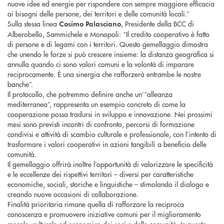
nuove idee ed energie per rispondere con sempre maggiore efficacia
ai bisogni delle persone, dei territori e delle comunità locali.”
Sulla stessa linea
, Presidente della BCC di
Cosimo Palasciano
Alberobello, Sammichele e Monopoli: “Il credito cooperativo è fatto
di persone e di legami con i territori. Questo gemellaggio dimostra
che unendo le forze si può crescere insieme: la distanza geografica si
annulla quando ci sono valori comuni e la volontà di imparare
reciprocamente. È una sinergia che rafforzerà entrambe le nostre
banche”.
Il protocollo, che potremmo definire anche un’“alleanza
mediterranea”, rappresenta un esempio concreto di come la
cooperazione possa tradursi in sviluppo e innovazione. Nei prossimi
mesi sono previsti incontri di confronto, percorsi di formazione
condivisi e attività di scambio culturale e professionale, con l’intento di
trasformare i valori cooperativi in azioni tangibili a beneficio delle
comunità.
Il gemellaggio offrirà inoltre l’opportunità di valorizzare le specificità
e le eccellenze dei rispettivi territori – diversi per caratteristiche
economiche, sociali, storiche e linguistiche – stimolando il dialogo e
creando nuove occasioni di collaborazione.
Finalità prioritaria rimane quella di rafforzare la reciproca
conoscenza e promuovere iniziative comuni per il miglioramento
morale, culturale ed economico dei soci e delle comunità. In questo