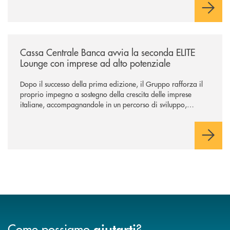
/news/cassa-centrale-banca-avvia-la-seconda-elite-lounge-con-imprese-
Cassa Centrale Banca avvia la seconda ELITE
Lounge con imprese ad alto potenziale
Dopo il successo della prima edizione, il Gruppo rafforza il
proprio impegno a sostegno della crescita delle imprese
italiane, accompagnandole in un percorso di sviluppo,
innovazione e accesso ai mercati dei capitali.
Come possiamo
?
aiutarti