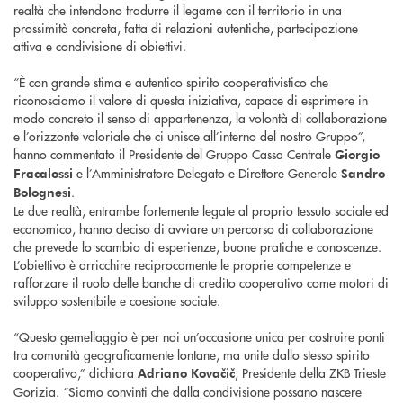
realtà che intendono tradurre il legame con il territorio in una
prossimità concreta, fatta di relazioni autentiche, partecipazione
attiva e condivisione di obiettivi.
“È con grande stima e autentico spirito cooperativistico che
riconosciamo il valore di questa iniziativa, capace di esprimere in
modo concreto il senso di appartenenza, la volontà di collaborazione
e l’orizzonte valoriale che ci unisce all’interno del nostro Gruppo”,
hanno commentato il Presidente del Gruppo Cassa Centrale
Giorgio
e l’Amministratore Delegato e Direttore Generale
Fracalossi
Sandro
.
Bolognesi
Le due realtà, entrambe fortemente legate al proprio tessuto sociale ed
economico, hanno deciso di avviare un percorso di collaborazione
che prevede lo scambio di esperienze, buone pratiche e conoscenze.
L’obiettivo è arricchire reciprocamente le proprie competenze e
rafforzare il ruolo delle banche di credito cooperativo come motori di
sviluppo sostenibile e coesione sociale.
“Questo gemellaggio è per noi un’occasione unica per costruire ponti
tra comunità geograficamente lontane, ma unite dallo stesso spirito
cooperativo,” dichiara
, Presidente della ZKB Trieste
Adriano Kovačič
Gorizia. “Siamo convinti che dalla condivisione possano nascere