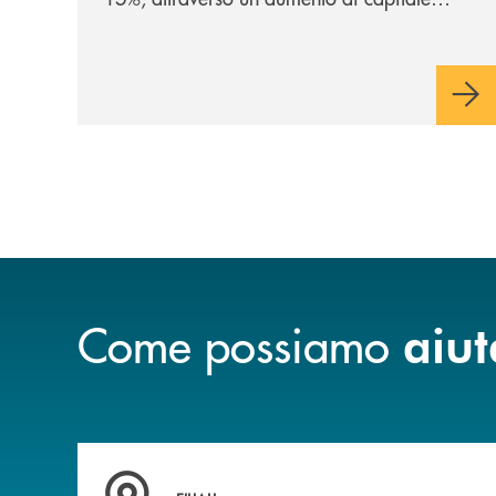
riservato di 40 milioni di euro. Una
partnership industriale strategica, fondata
sulla condivisione di valori comuni e sulla
prossimità ai territori, per ampliare l’offerta
e sostenere nuove opportunità di crescita e
sviluppo.
Come possiamo
aiut
Trova la filiale più vicina a te