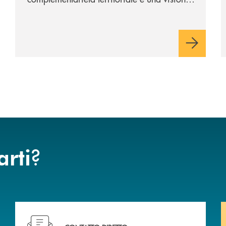
industriale di lungo periodo, nel pieno
rispetto dell'autonomia di Banca
Cambiano. Nei prossimi giorni verrà
avviato il periodo di negoziazione
esclusiva per la finalizzazione
dell’operazione.
?
arti
Hai bisogno di assistenza immediata ?