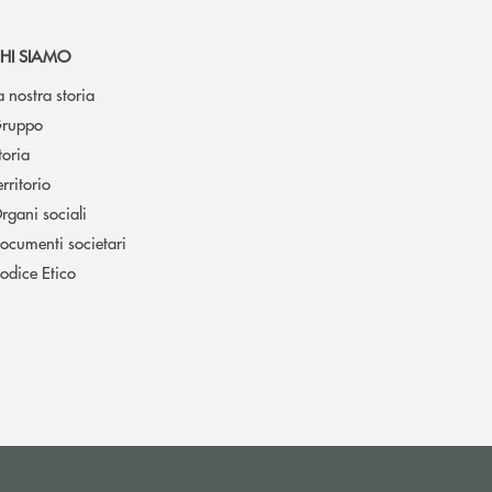
HI SIAMO
a nostra storia
ruppo
toria
erritorio
rgani sociali
ocumenti societari
odice Etico