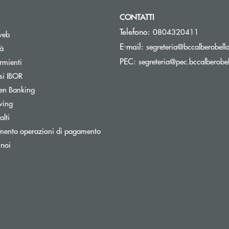
CONTATTI
Telefono:
0804320411
web
E-mail:
segreteria@bccalberobello
tà
PEC:
segreteria@pec.bccalberobell
rmienti
si IBOR
Apre una nuova finestra
en Banking
wing
lti
mento operazioni di pagamento
 noi