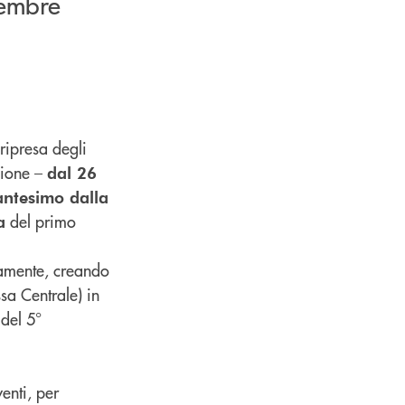
tembre
 ripresa degli
zione –
dal 26
antesimo dalla
del primo
a
vamente, creando
sa Centrale) in
 del 5°
enti, per