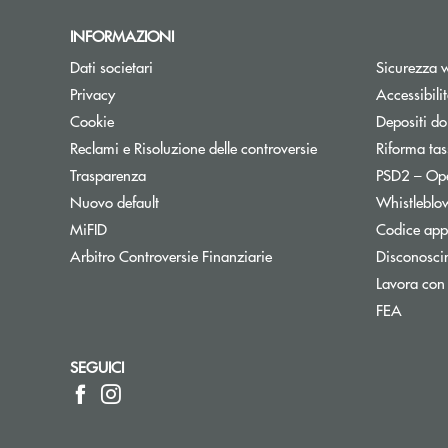
INFORMAZIONI
Dati societari
Sicurezza 
Privacy
Accessibili
Cookie
Depositi do
Reclami e Risoluzione delle controversie
Riforma tas
Trasparenza
PSD2 – Op
Nuovo default
Whistleblo
MiFID
Codice appa
Apre una nuova finestra
Arbitro Controversie Finanziarie
Disconosci
Lavora con
FEA
SEGUICI