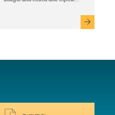
italiane, accompagnandole in un percorso
di sviluppo, innovazione e accesso ai
mercati dei capitali.
Hai bisogno di alcuni documenti ? Vai alla pagina traspa