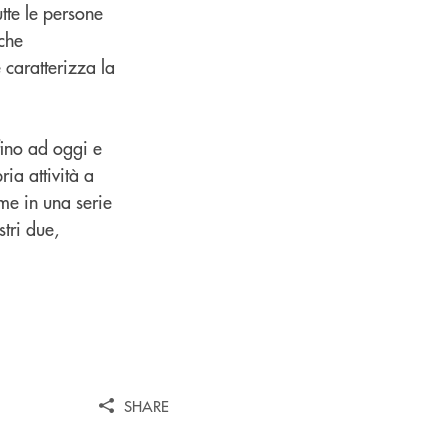
utte le persone
 che
caratterizza la
fino ad oggi e
ria attività a
eme in una serie
stri due,
SHARE