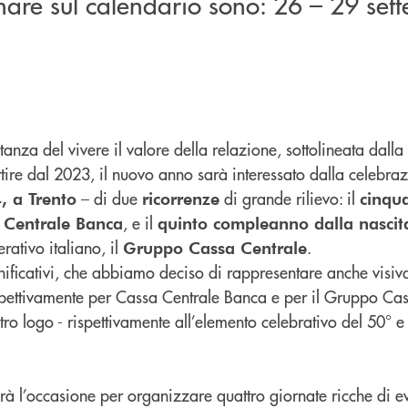
nare sul calendario sono: 26 – 29 set
tanza del vivere il valore della relazione, sottolineata dalla
tire dal 2023, il nuovo anno sarà interessato dalla celebra
– di due
di grande rilievo: il
, a Trento
ricorrenze
cinqu
, e il
a Centrale Banca
quinto compleanno dalla nascit
ativo italiano, il
.
Gruppo Cassa Centrale
nificativi, che abbiamo deciso di rappresentare anche visi
spettivamente per Cassa Centrale Banca e per il Gruppo Cas
stro logo - rispettivamente all’elemento celebrativo del 50° e
rà l’occasione per organizzare quattro giornate ricche di ev