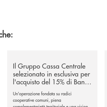
che:
ca-siglano-la-partnership-strategica/
/news/il-gruppo-cassa-centrale-selezionato-in-esclus
/
Il Gruppo Cassa Centrale
selezionato in esclusiva per
l'acquisto del 15% di Banca
Cambiano 1884
Un'operazione fondata su radici
cooperative comuni, piena
complementarietà territoriale e una visione