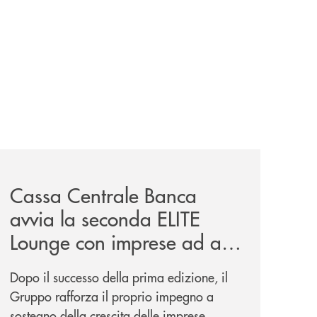
iva-per-lacquisto-del-15-di-banca-cambiano-1884/
news/cassa-centrale-banca-avvia-la-seconda-elite-lounge-
Cassa Centrale Banca
avvia la seconda ELITE
Lounge con imprese ad alto
potenziale
Dopo il successo della prima edizione, il
Gruppo rafforza il proprio impegno a
sostegno della crescita delle imprese