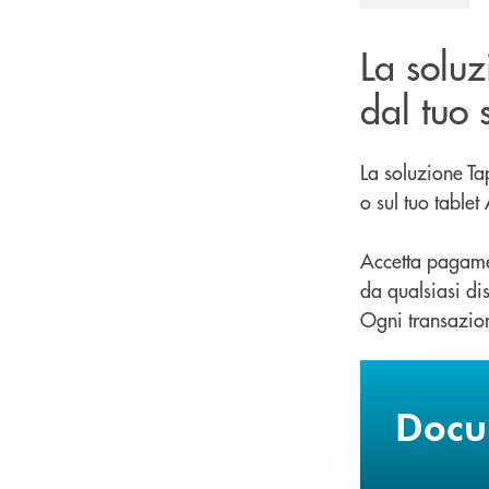
La solu
dal tuo 
La soluzione T
o sul tuo table
Accetta pagament
da qualsiasi dis
Ogni transazion
Docum