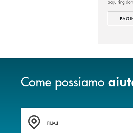
acquiring dome
PAGI
Come possiamo
aiut
Trova la filiale più vicina a te
FILIALI