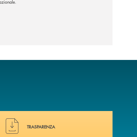
nazionale.
Hai bisogno di alcuni documenti ? Vai alla pagina traspa
TRASPARENZA