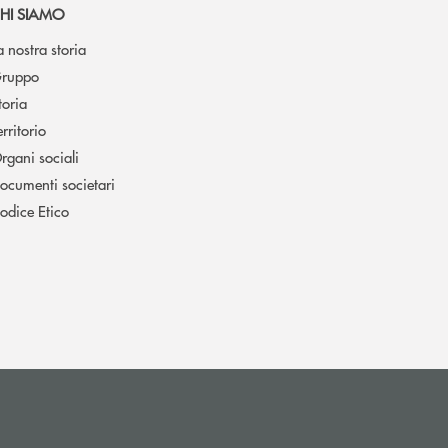
HI SIAMO
a nostra storia
ruppo
toria
erritorio
rgani sociali
ocumenti societari
odice Etico