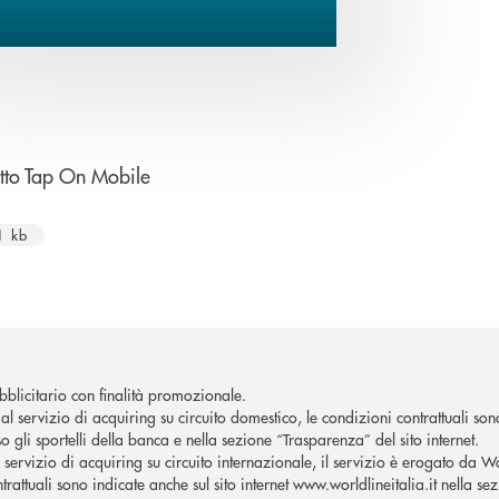
apre una nuova finestra
tto Tap On Mobile
1 kb
blicitario con finalità promozionale.
al servizio di acquiring su circuito domestico, le condizioni contrattuali son
o gli sportelli della banca e nella sezione “Trasparenza” del sito internet.
l servizio di acquiring su circuito internazionale, il servizio è erogato da W
trattuali sono indicate anche sul sito internet www.worldlineitalia.it nella se