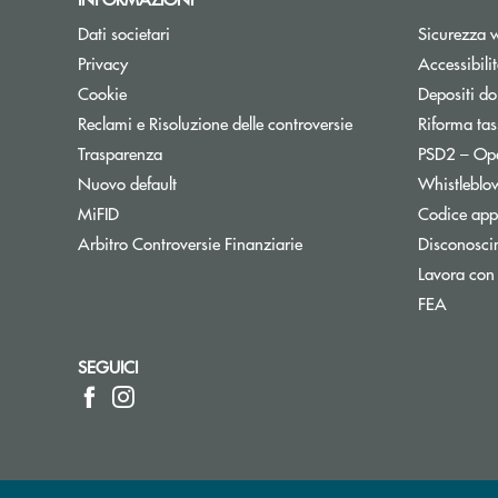
Dati societari
Sicurezza 
Privacy
Accessibili
Cookie
Depositi do
Reclami e Risoluzione delle controversie
Riforma tas
Trasparenza
PSD2 – Op
Nuovo default
Whistleblo
MiFID
Codice appa
Apre una nuova finestra
Arbitro Controversie Finanziarie
Disconosci
Lavora con
FEA
SEGUICI