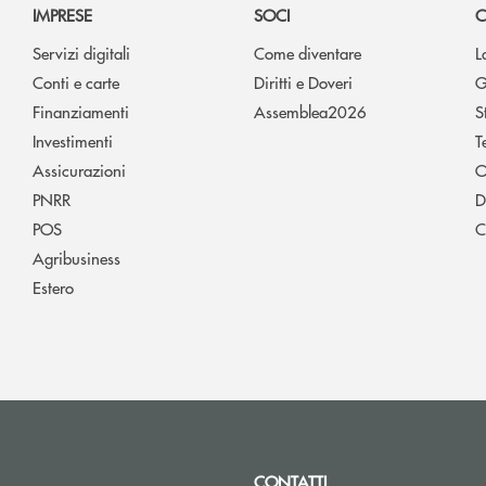
IMPRESE
SOCI
C
Servizi digitali
Come diventare
L
Conti e carte
Diritti e Doveri
G
Finanziamenti
Assemblea2026
S
Investimenti
T
Assicurazioni
O
PNRR
D
POS
C
Agribusiness
Estero
CONTATTI