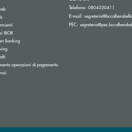
Telefono:
0804320411
web
E-mail:
segreteria@bccalberobello
tà
PEC:
segreteria@pec.bccalberobell
rmienti
si IBOR
Apre una nuova finestra
en Banking
wing
lti
mento operazioni di pagamento
 noi