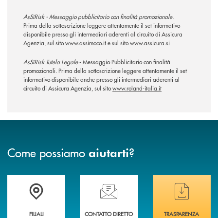
AsSìRisk - Messaggio pubblicitario con finalità promozionale.
Prima della sottoscrizione leggere attentamente il set informativo
disponibile presso gli intermediari aderenti al circuito di Assicura
Agenzia, sul sito
www.assimoco.it
e sul sito
www.assicura.si
AsSìRisk Tutela Legale
- Messaggio Pubblicitario con finalità
promozionali. Prima della sottoscrizione leggere attentamente il set
informativo disponibile anche presso gli intermediari aderenti al
circuito di Assicura Agenzia, sul sito
www.roland-italia.it
Come possiamo
?
aiutarti
Trova la filiale più vicina a te
Hai bisogno di assistenza immediata ?
Hai bisogno di alcuni
FILIALI
CONTATTO DIRETTO
TRASPARENZA