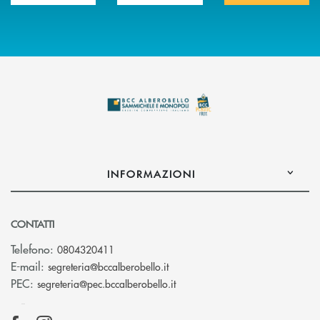
INFORMAZIONI
CONTATTI
Telefono:
0804320411
(si apre l’app di posta elettroni
E-mail:
segreteria@bccalberobello.it
(si apre l’app di posta elettro
PEC:
segreteria@pec.bccalberobello.it