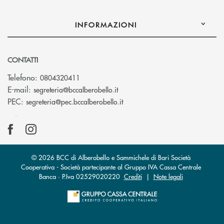
INFORMAZIONI
CONTATTI
Telefono:
0804320411
(si apre l’app di posta elettroni
E-mail:
segreteria@bccalberobello.it
(si apre l’app di posta elettro
PEC:
segreteria@pec.bccalberobello.it
© 2026 BCC di Alberobello e Sammichele di Bari Società
Cooperativa - Società partecipante al Gruppo IVA Cassa Centrale
Banca · P.Iva 02529020220
Crediti
|
Note legali