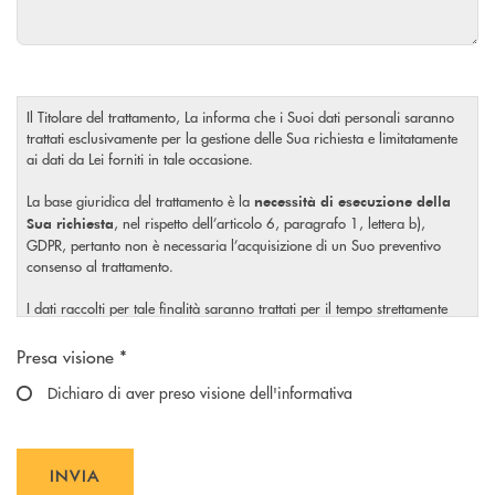
Il Titolare del trattamento, La informa che i Suoi dati personali saranno
trattati esclusivamente per la gestione delle Sua richiesta e limitatamente
ai dati da Lei forniti in tale occasione.
La base giuridica del trattamento è la
necessità di esecuzione della
, nel rispetto dell’articolo 6, paragrafo 1, lettera b),
Sua richiesta
GDPR, pertanto non è necessaria l’acquisizione di un Suo preventivo
consenso al trattamento.
I dati raccolti per tale finalità saranno trattati per il tempo strettamente
necessario a soddisfare la Sua richiesta o per eventuali obblighi di legge.
Scegliere un'opzione
Presa visione *
Il Titolare La invita, inoltre, prima di conferire i Suoi dati personali, a
visionare l’
Dichiaro di aver preso visione dell'informativa
informativa completa
sul trattamento dei Suoi dati
, rilasciata nel rispetto dell’articolo 13 Regolamento (UE)
personali
2016/679, accessibile al seguente
link.
INVIA
INVIA FORM