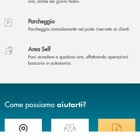
ora, anche nei giorni festivi.
Parcheggio
Parcheggia comodamente nel posto riservato ai clienti.
Area Self
Puoi accedere a qualsiasi ora, effettuando operazioni
bancarie in autonomia.
Come possiamo
?
aiutarti
Trova la filiale più vicina a te
Hai bisogno di assistenza immediata ?
Hai bisogno di alcuni
INBANK