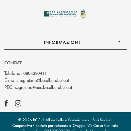
INFORMAZIONI
CONTATTI
Telefono:
0804320411
(si apre l’app di posta elettroni
E-mail:
segreteria@bccalberobello.it
(si apre l’app di posta elettro
PEC:
segreteria@pec.bccalberobello.it
© 2026 BCC di Alberobello e Sammichele di Bari Società
Cooperativa - Società partecipante al Gruppo IVA Cassa Centrale
Banca · P.Iva 02529020220
Crediti
|
Note legali