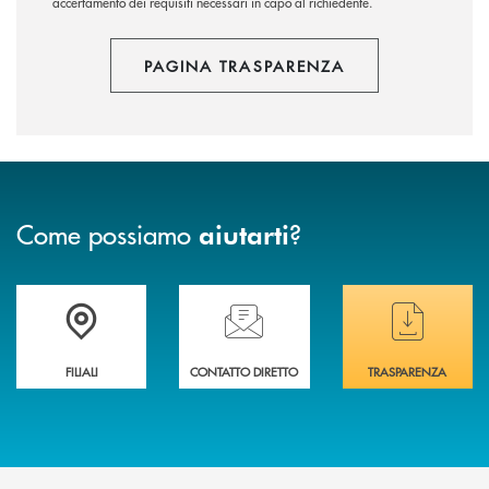
accertamento dei requisiti necessari in capo al richiedente.
PAGINA TRASPARENZA
Come possiamo
?
aiutarti
Trova la filiale più vicina a te
Hai bisogno di assistenza immediata ?
Hai bisogno di alcuni
FILIALI
CONTATTO DIRETTO
TRASPARENZA