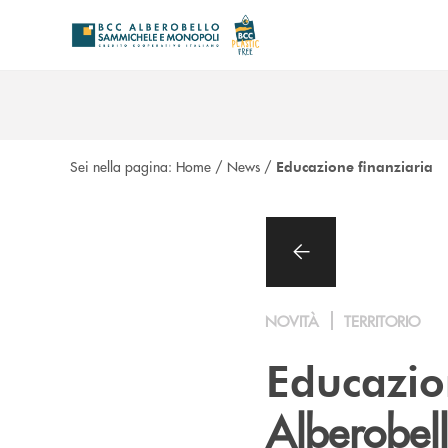
Salta al contenuto principale
Sei nella pagina:
Home
/
News
/
Educazione finanziaria
NOVITÀ
TERRITORIO
Educazio
Alberobel