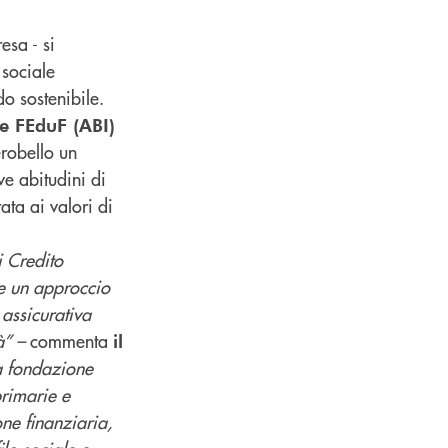
esa - si
 sociale
o sostenibile.
e FEduF (ABI)
erobello un
ve abitudini di
ata ai valori di
i Credito
e un approccio
 assicurativa
tà” –
commenta
il
la fondazione
primarie e
ne finanziaria,