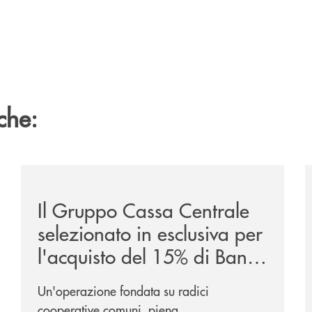
che:
ca-siglano-la-partnership-strategica/
/news/il-gruppo-cassa-centrale-selezionato-in-esclus
/
Il Gruppo Cassa Centrale
selezionato in esclusiva per
l'acquisto del 15% di Banca
Cambiano 1884
Un'operazione fondata su radici
cooperative comuni, piena