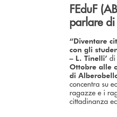
FEduF (ABI
parlare di
“Diventare cit
con gli stude
di 
– L. Tinelli’
Ottobre alle 
di Alberobell
concentra su ec
ragazze e i rag
cittadinanza ec