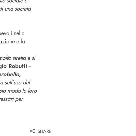
ilo sociale e
di una società
pevoli nella
azione e la
olto stretta e
si
–
io Robutti
robello,
 sull’uso del
esto modo le loro
essari per
SHARE