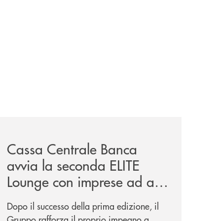
iva-per-lacquisto-del-15-di-banca-cambiano-1884/
news/cassa-centrale-banca-avvia-la-seconda-elite-lounge-
Cassa Centrale Banca
avvia la seconda ELITE
Lounge con imprese ad alto
potenziale
Dopo il successo della prima edizione, il
Gruppo rafforza il proprio impegno a