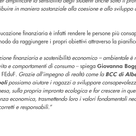
 amplificare la sensibilità degli studenti anche sotto il prof
buire in maniera sostanziale alla coesione e allo sviluppo 
educazione finanziaria è infatti rendere le persone più consa
odo da raggiungere i propri obiettivi attraverso la pianific
ione finanziaria e sostenibilità economico – ambientale è m
di vita e comportamenti di consumo
– spiega
Giovanna Bogg
a FEduF
. Grazie all’impegno di realtà come la
BCC di Albe
possiamo aiutare i ragazzi a sviluppare consapevolezza
oli
spesa, sulla propria impronta ecologica e far crescere in qu
nza economica, trasmettendo loro i valori fondamentali nec
rretti e responsabili.”