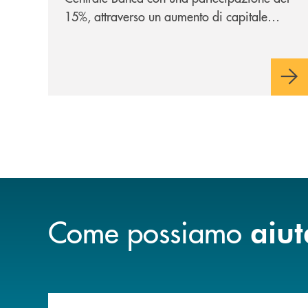
15%, attraverso un aumento di capitale
riservato di 40 milioni di euro. Una
partnership industriale strategica, fondata
sulla condivisione di valori comuni e sulla
prossimità ai territori, per ampliare l’offerta
e sostenere nuove opportunità di crescita e
sviluppo.
Come possiamo
aiut