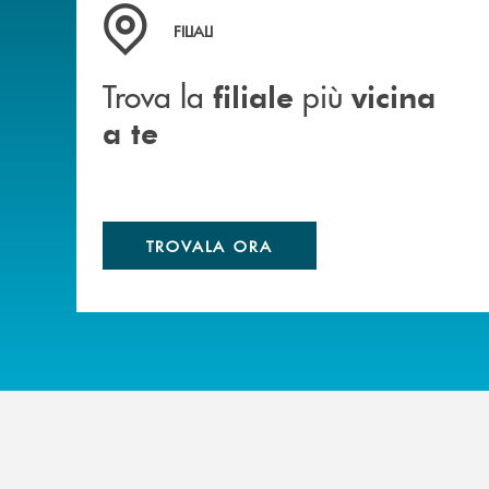
Trova la filiale più vicina a te
FILIALI
Trova la
più
filiale
vicina
a te
TROVALA ORA