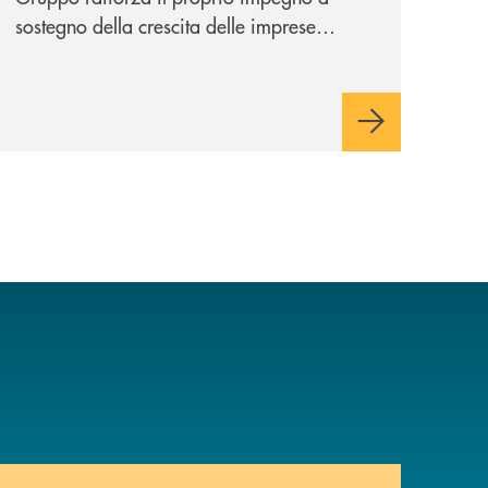
sostegno della crescita delle imprese
italiane, accompagnandole in un percorso
di sviluppo, innovazione e accesso ai
mercati dei capitali.