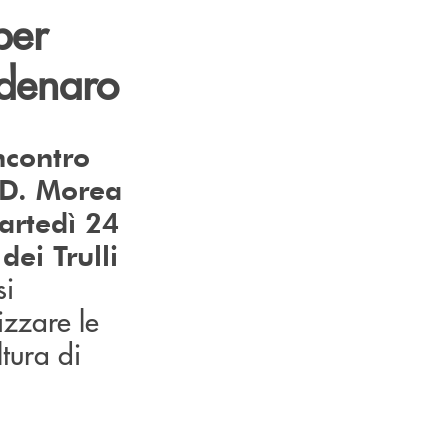
per
 denaro
incontro
n D. Morea
artedì 24
ei Trulli
si
izzare le
tura di