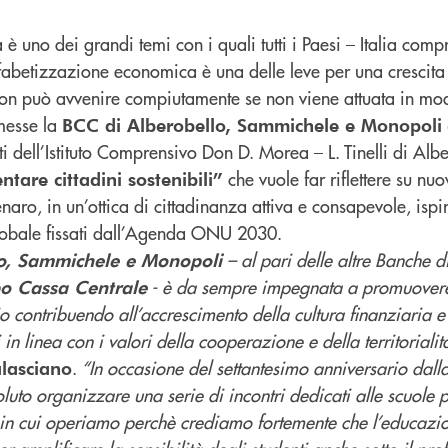
è uno dei grandi temi con i quali tutti i Paesi – Italia compr
lfabetizzazione economica è una delle leve per una crescita
on può avvenire compiutamente se non viene attuata in mod
messe la
BCC di Alberobello, Sammichele e Monopoli
 dell’Istituto Comprensivo Don D. Morea – L. Tinelli di Alb
che vuole far riflettere su nuo
ntare cittadini sostenibili”
aro, in un’ottica di cittadinanza attiva e consapevole, ispir
globale fissati dall’Agenda ONU 2030.
– al pari delle altre Banche d
lo, Sammichele e Monopoli
- è da sempre impegnata a promuover
o Cassa Centrale
 contribuendo all’accrescimento della cultura finanziaria e
in linea con i valori della cooperazione e della territoriali
.
“In occasione del settantesimo anniversario dal
lasciano
uto organizzare una serie di incontri dedicati alle scuole 
n cui operiamo perchè crediamo fortemente che l’educazio