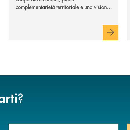
complementarietà territoriale e una visione
industriale di lungo periodo, nel pieno
rispetto dell'autonomia di Banca
Cambiano. Nei prossimi giorni verrà
avviato il periodo di negoziazione
esclusiva per la finalizzazione
dell’operazione.
?
arti