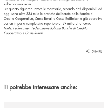
sull’economia reale.
Per quanto riguarda invece le moratorie, secondo dati disponibili ad
oggi sono oltre 334 mila le pratiche deliberate dalle Banche di
Credito Cooperativo, Casse Rurali e Casse Raiffeisen e già operative
per un importo complessivo superiore ai 39 miliardi di euro.
Fonte: Federcasse - Federazione Italiana Banche di Credito
Cooperativo e Casse Rurali
SHARE
Ti potrebbe interessare anche:
/news/banca-cambiano-1884-e-cassa-centrale-banca-siglano-la-partner