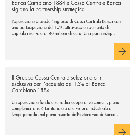
Banca Cambiano 1884 e Cassa Centrale Banca
siglano la partnership strategica
L’operazione prevede l’ingresso di Cassa Centrale Banca con
una partecipazione del 15%, attraverso un aumento di
capitale riservato di 40 milioni di euro. Una partnership
industriale strategica, fondata sulla condivisione di valori
comuni e sulla prossimità ai territori, per ampliare l’offerta e
sostenere nuove opportunità di crescita e sviluppo.
/news/il-gruppo-cassa-centrale-selezionato-in-esclusiva-per-lacquisto
Il Gruppo Cassa Centrale selezionato in
esclusiva per l'acquisto del 15% di Banca
Cambiano 1884
Un'operazione fondata su radici cooperative comuni, piena
complementarietà territoriale e una visione industriale di
lungo periodo, nel pieno rispetto dell'autonomia di Banca
Cambiano. Nei prossimi giorni verrà avviato il periodo di
negoziazione esclusiva per la finalizzazione dell’operazione.