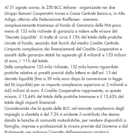
Al 31 agosto scorso, le 250 BCC italiane - organizzate nei due
Gruppi Bancari Cooperativi Iccrea e Cassa Centrale Banca e, in Alto
Adige, attorno alla Federazione Raiffeisen - avevano
complessivamente trasmesso al Fondo di Garanzia delle PMI poco
meno di 153 mila richieste di garanzia a valere sulle misure del
“Decreto Liquidità”. Si tratta di circa il 15% del totale delle pratiche
inviate al Fondo, secondo dati forniti dal Medio Credito Centrale.
L’importo complessivo dei finanziamenti del Credito Cooperativo e
assistiti dalle garanzie statali ha superato gli 8 miliardi e 153 milioni
di euro, l ’11% del totale.
Delle complessive 153 mila richieste, 132 mila hanno riguardato
pratiche relative ai prestiti previsti dalla lettera m dell’art. 13 del
decreto liquidità (fino a 30 mila euro dopo la conversione in legge
del DL Liquidità) per un importo complessivo superiore ai 2 miliardi e
642 milioni di euro. Il Credito Cooperativo rappresenta, su questa
misura, il 15,44% del totale delle pratiche trasmesse e il 15,62% del
totale degli importi finanziati.
Considerando che la quota delle BCC nel mercato complessivo degli
impieghi a clientela è del 7,5% è evidente il contributo che stanno
dando le banche di comunità mutualistiche, per rendere disponibili a
famiglie, imprese e professionisti le misure previste dal Governo e dal
Parlamento per mitigare l’impatto dell’emergenza sanitaria