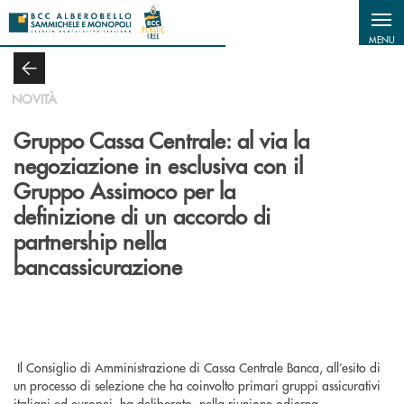
Salta al contenuto principale
MENU
NOVITÀ
Gruppo Cassa Centrale: al via la
negoziazione in esclusiva con il
Gruppo Assimoco per la
definizione di un accordo di
partnership nella
bancassicurazione
Il Consiglio di Amministrazione di Cassa Centrale Banca, all’esito di
un processo di selezione che ha coinvolto primari gruppi assicurativi
italiani ed europei, ha deliberato, nella riunione odierna,