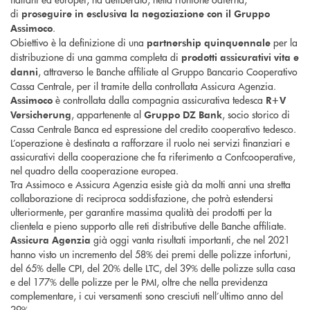
di
proseguire in esclusiva la negoziazione con il Gruppo
.
Assimoco
Obiettivo è la definizione di una
per la
partnership quinquennale
distribuzione di una gamma completa di
prodotti assicurativi vita e
, attraverso le Banche affiliate al Gruppo Bancario Cooperativo
danni
Cassa Centrale, per il tramite della controllata Assicura Agenzia.
è controllata dalla compagnia assicurativa tedesca
Assimoco
R+V
, appartenente al
, socio storico di
Versicherung
Gruppo DZ Bank
Cassa Centrale Banca ed espressione del credito cooperativo tedesco.
L’operazione è destinata a rafforzare il ruolo nei servizi finanziari e
assicurativi della cooperazione che fa riferimento a Confcooperative,
nel quadro della cooperazione europea.
Tra Assimoco e Assicura Agenzia esiste già da molti anni una stretta
collaborazione di reciproca soddisfazione, che potrà estendersi
ulteriormente, per garantire massima qualità dei prodotti per la
clientela e pieno supporto alle reti distributive delle Banche affiliate.
già oggi vanta risultati importanti, che nel 2021
Assicura Agenzia
hanno visto un incremento del 58% dei premi delle polizze infortuni,
del 65% delle CPI, del 20% delle LTC, del 39% delle polizze sulla casa
e del 177% delle polizze per le PMI, oltre che nella previdenza
complementare, i cui versamenti sono cresciuti nell’ultimo anno del
29%.