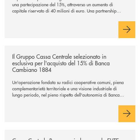
una partecipazione del 15%, attraverso un aumento di
capitale riservato di 40 milioni di euro. Una partnership
industriale strategica, fondata sulla condivisione di valori
comuni e sulla prossimità ai territori, per ampliare l’offerta e
sostenere nuove opportunità di crescita e sviluppo.
/news/il-gruppo-cassa-centrale-selezionato-in-esclusiva-per-lacquisto
Il Gruppo Cassa Centrale selezionato in
esclusiva per l'acquisto del 15% di Banca
Cambiano 1884
Un'operazione fondata su radici cooperative comuni, piena
complementarietà territoriale e una visione industriale di
lungo periodo, nel pieno rispetto dell'autonomia di Banca
Cambiano. Nei prossimi giorni verrà avviato il periodo di
negoziazione esclusiva per la finalizzazione dell’operazione.
/news/cassa-centrale-banca-avvia-la-seconda-elite-lounge-con-imprese-