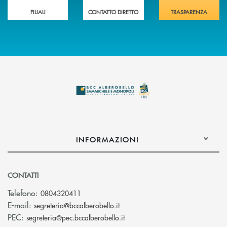
FILIALI
CONTATTO DIRETTO
TRASPARENZA
INFORMAZIONI
CONTATTI
Telefono:
0804320411
(si apre l’app di posta elettroni
E-mail:
segreteria@bccalberobello.it
(si apre l’app di posta elettro
PEC:
segreteria@pec.bccalberobello.it